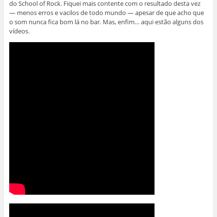
do School of Rock. Fiquei mais contente com o resultado desta vez
— menos erros e vacilos de todo mundo — apesar de que acho que
o som nunca fica bom lá no bar. Mas, enfim… aqui estão alguns dos
vídeos.