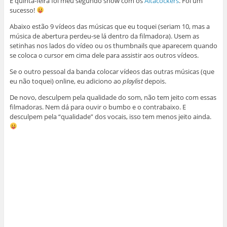
E quinta-feira foi meu segundo show com os
Altacockers
. Foi um
sucesso!
Abaixo estão 9 vídeos das músicas que eu toquei (seriam 10, mas a
música de abertura perdeu-se lá dentro da filmadora). Usem as
setinhas nos lados do vídeo ou os thumbnails que aparecem quando
se coloca o cursor em cima dele para assistir aos outros vídeos.
Se o outro pessoal da banda colocar vídeos das outras músicas (que
eu não toquei) online, eu adiciono ao
playlist
depois.
De novo, desculpem pela qualidade do som, não tem jeito com essas
filmadoras. Nem dá para ouvir o bumbo e o contrabaixo. E
desculpem pela “qualidade” dos vocais, isso tem menos jeito ainda.