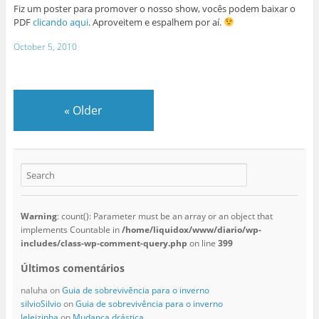
Fiz um poster para promover o nosso show, vocês podem baixar o
PDF
clicando aqui
. Aproveitem e espalhem por aí.
October 5, 2010
«
Older
Warning
: count(): Parameter must be an array or an object that
implements Countable in
/home/liquidox/www/diario/wp-
includes/class-wp-comment-query.php
on line
399
Últimos comentários
naluha
on
Guia de sobrevivência para o inverno
silvioSilvio
on
Guia de sobrevivência para o inverno
leleizinha
on
Mudança drástica