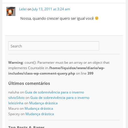
Lelei
on
July 13, 2011 at 3:24 am
Nossa, quando crescer quero ser igual você
Warning
: count(): Parameter must be an array or an object that
implements Countable in
/home/liquidox/www/diario/wp-
includes/class-wp-comment-query.php
on line
399
Últimos comentários
naluha
on
Guia de sobrevivência para o inverno
silvioSilvio
on
Guia de sobrevivência para o inverno
leleizinha
on
Mudança drástica
Mauro
on
Mudança drástica
Spacey
on
Mudança drástica
Top Posts & Pages