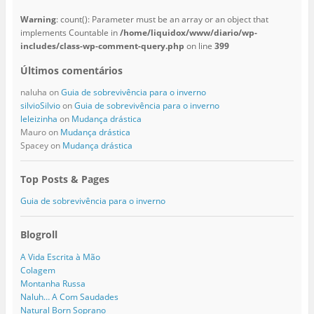
Warning
: count(): Parameter must be an array or an object that
implements Countable in
/home/liquidox/www/diario/wp-
includes/class-wp-comment-query.php
on line
399
Últimos comentários
naluha
on
Guia de sobrevivência para o inverno
silvioSilvio
on
Guia de sobrevivência para o inverno
leleizinha
on
Mudança drástica
Mauro
on
Mudança drástica
Spacey
on
Mudança drástica
Top Posts & Pages
Guia de sobrevivência para o inverno
Blogroll
A Vida Escrita à Mão
Colagem
Montanha Russa
Naluh… A Com Saudades
Natural Born Soprano