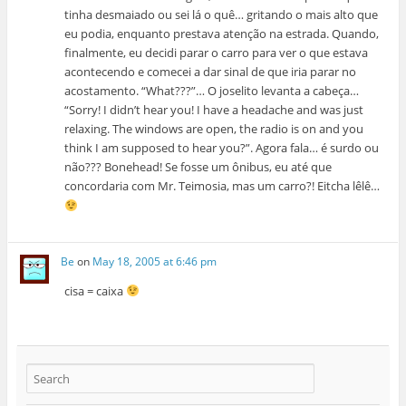
tinha desmaiado ou sei lá o quê… gritando o mais alto que
eu podia, enquanto prestava atenção na estrada. Quando,
finalmente, eu decidi parar o carro para ver o que estava
acontecendo e comecei a dar sinal de que iria parar no
acostamento. “What???”… O joselito levanta a cabeça…
“Sorry! I didn’t hear you! I have a headache and was just
relaxing. The windows are open, the radio is on and you
think I am supposed to hear you?”. Agora fala… é surdo ou
não??? Bonehead! Se fosse um ônibus, eu até que
concordaria com Mr. Teimosia, mas um carro?! Eitcha lêlê…
Be
on
May 18, 2005 at 6:46 pm
cisa = caixa