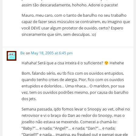
assim tão descaradamente, hohoho. Adorei o pacote!
Mauro, meu caro, com o tanto de barulho no seu trabalho
capaz de fazer seus músculos se contraírem, eu imagino que
você DEVE usar algum protetor de ouvido, certo? Espero
sinceramente que sim, sem desculpas. :o)
Be
on
May 18, 2005 at 6:45 pm
Hahaha! Será que a cisa inteira é o suficiente?
Hehehe
Bom, falando sério, eu tb fico com os ouvidos entupidos,
quando tenho crises de alergia. Pior, fico com os ouvidos
entupidos e doloridos… Uma nhaca… O maridon, por sua
vez, tem os ouvidos podrões mesmo, por causa do barulho
dos jets.
Semana passada, qdo fomos levar o Snoopy ao vet, olhei no
retrovisor e vi o braço do Dan ao redor do Snoopy, mas o
joselito não estava se mexendo. Comecei a chamá-lo:
“Baby?”… e nada; “Angel?”… e nada; “Dan?”… e nada;
“Daniel!!!” e nada… imagina, eu freaked out e pensei que ele