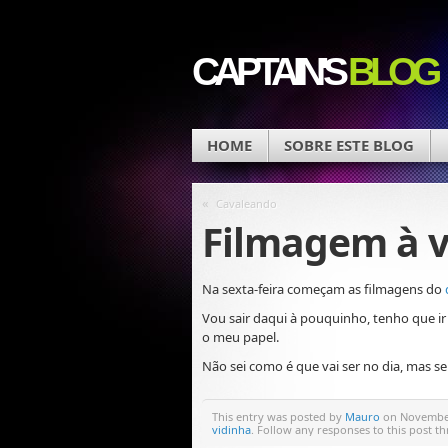
CAPTAIN'S
BLOG
HOME
SOBRE ESTE BLOG
«
Cavaleando
Filmagem à v
Na sexta-feira começam as filmagens do
Vou sair daqui à pouquinho, tenho que ir
o meu papel.
Não sei como é que vai ser no dia, mas se
This entry was posted by
Mauro
on November 
vidinha
. Follow any responses to this post 