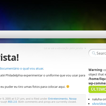
»
Lá se vai a educação pela janela
ista!
documentário o qual vou atuar
.
Warning
: 
object that
 até Philadelphia experimentar o uniforme que vou usar para
/home/liqu
wp-commen
 eu puder eu tiro umas fotos para colocar aqui.
ÚLTIMO
9, 2005 at 5:21 pm, and is filed under
Entretenimento
,
Nossa
naluha
o
through
RSS 2.0
. Both comments and pings are currently closed.
silvioSilvi