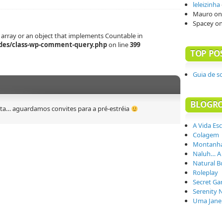
leleizinha
Mauro
o
Spacey
o
 array or an object that implements Countable in
des/class-wp-comment-query.php
on line
399
TOP PO
Guia de s
BLOGR
sta… aguardamos convites para a pré-estréia
A Vida Es
Colagem
Montanha
Naluh… A
Natural B
Roleplay
Secret Ga
Serenity 
Uma Janel