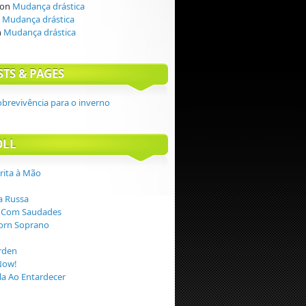
on
Mudança drástica
n
Mudança drástica
n
Mudança drástica
STS & PAGES
obrevivência para o inverno
OLL
crita à Mão
 Russa
 Com Saudades
orn Soprano
rden
Now!
a Ao Entardecer