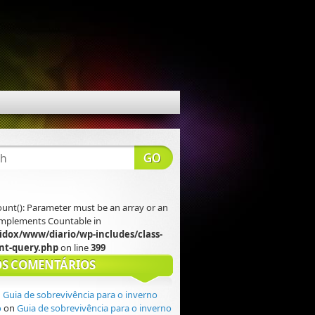
count(): Parameter must be an array or an
 implements Countable in
idox/www/diario/wp-includes/class-
t-query.php
on line
399
S COMENTÁRIOS
n
Guia de sobrevivência para o inverno
o
on
Guia de sobrevivência para o inverno