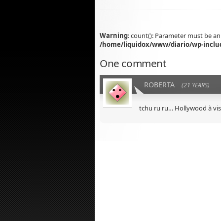
Warning
: count(): Parameter must be an
/home/liquidox/www/diario/wp-inclu
One comment
ROBERTA
(21 YEARS)
tchu ru ru… Hollywood à vi