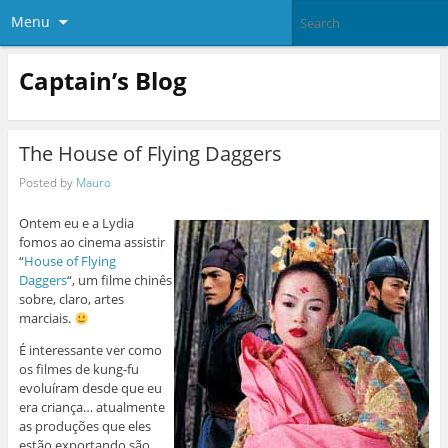
Menu
Captain’s Blog
The House of Flying Daggers
Posted by
Mauro
Ontem eu e a Lydia
fomos ao cinema assistir
“
House of Flying
Daggers
“, um filme chinês
sobre, claro, artes
marciais.
É interessante ver como
os filmes de kung-fu
evoluíram desde que eu
era criança… atualmente
as produções que eles
estão exportando são