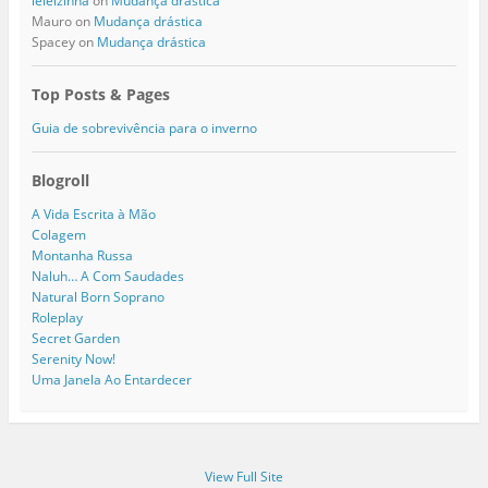
leleizinha
on
Mudança drástica
Mauro
on
Mudança drástica
Spacey
on
Mudança drástica
Top Posts & Pages
Guia de sobrevivência para o inverno
Blogroll
A Vida Escrita à Mão
Colagem
Montanha Russa
Naluh… A Com Saudades
Natural Born Soprano
Roleplay
Secret Garden
Serenity Now!
Uma Janela Ao Entardecer
View Full Site