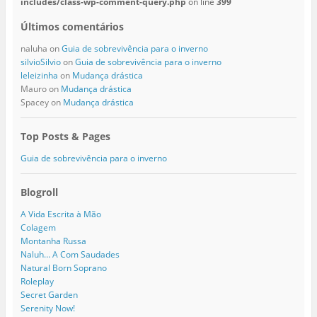
includes/class-wp-comment-query.php
on line
399
Últimos comentários
naluha
on
Guia de sobrevivência para o inverno
silvioSilvio
on
Guia de sobrevivência para o inverno
leleizinha
on
Mudança drástica
Mauro
on
Mudança drástica
Spacey
on
Mudança drástica
Top Posts & Pages
Guia de sobrevivência para o inverno
Blogroll
A Vida Escrita à Mão
Colagem
Montanha Russa
Naluh… A Com Saudades
Natural Born Soprano
Roleplay
Secret Garden
Serenity Now!