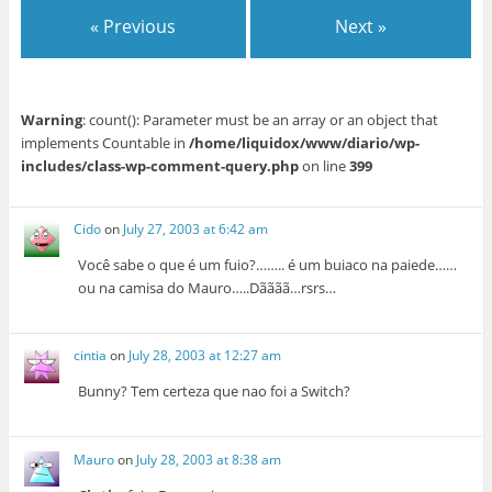
« Previous
Next »
Warning
: count(): Parameter must be an array or an object that
implements Countable in
/home/liquidox/www/diario/wp-
includes/class-wp-comment-query.php
on line
399
Cido
on
July 27, 2003 at 6:42 am
Você sabe o que é um fuio?…….. é um buiaco na paiede……
ou na camisa do Mauro…..Dãããã…rsrs…
cintia
on
July 28, 2003 at 12:27 am
Bunny? Tem certeza que nao foi a Switch?
Mauro
on
July 28, 2003 at 8:38 am