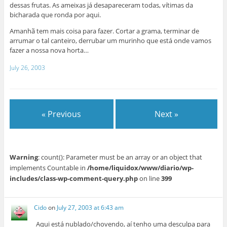
dessas frutas. As ameixas já desapareceram todas, vítimas da
bicharada que ronda por aqui.
Amanhã tem mais coisa para fazer. Cortar a grama, terminar de
arrumar o tal canteiro, derrubar um murinho que está onde vamos
fazer a nossa nova horta…
July 26, 2003
« Previous
Next »
Warning
: count(): Parameter must be an array or an object that
implements Countable in
/home/liquidox/www/diario/wp-
includes/class-wp-comment-query.php
on line
399
Cido
on
July 27, 2003 at 6:43 am
Aqui está nublado/chovendo, aí tenho uma desculpa para