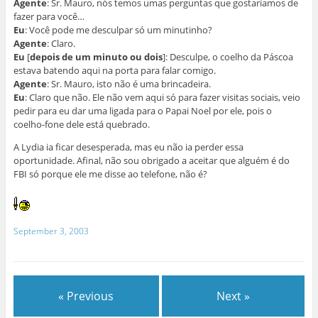
Agente
: Sr. Mauro, nós temos umas perguntas que gostaríamos de
fazer para você…
Eu
: Você pode me desculpar só um minutinho?
Agente
: Claro.
Eu
[
depois de um minuto ou dois
]: Desculpe, o coelho da Páscoa
estava batendo aqui na porta para falar comigo.
Agente
: Sr. Mauro, isto não é uma brincadeira.
Eu
: Claro que não. Ele não vem aqui só para fazer visitas sociais, veio
pedir para eu dar uma ligada para o Papai Noel por ele, pois o
coelho-fone dele está quebrado.
A Lydia ia ficar desesperada, mas eu não ia perder essa
oportunidade. Afinal, não sou obrigado a aceitar que alguém é do
FBI só porque ele me disse ao telefone, não é?
September 3, 2003
« Previous
Next »