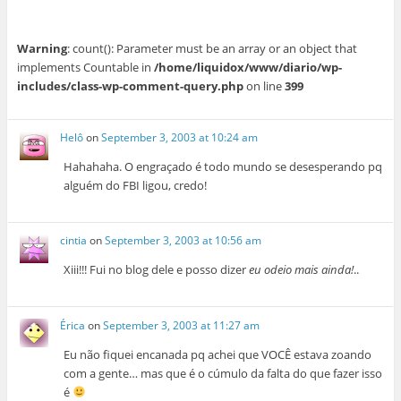
Warning
: count(): Parameter must be an array or an object that
implements Countable in
/home/liquidox/www/diario/wp-
includes/class-wp-comment-query.php
on line
399
Helô
on
September 3, 2003 at 10:24 am
Hahahaha. O engraçado é todo mundo se desesperando pq
alguém do FBI ligou, credo!
cintia
on
September 3, 2003 at 10:56 am
Xiii!!! Fui no blog dele e posso dizer
eu odeio mais ainda!
..
Érica
on
September 3, 2003 at 11:27 am
Eu não fiquei encanada pq achei que VOCÊ estava zoando
com a gente… mas que é o cúmulo da falta do que fazer isso
é