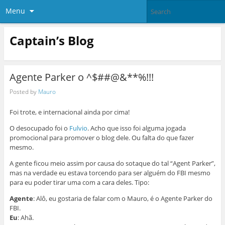
Menu
Captain’s Blog
Agente Parker o ^$##@&**%!!!
Posted by
Mauro
Foi trote, e internacional ainda por cima!
O desocupado foi o
Fulvio
. Acho que isso foi alguma jogada
promocional para promover o blog dele. Ou falta do que fazer
mesmo.
A gente ficou meio assim por causa do sotaque do tal “Agent Parker”,
mas na verdade eu estava torcendo para ser alguém do FBI mesmo
para eu poder tirar uma com a cara deles. Tipo:
Agente
: Alô, eu gostaria de falar com o Mauro, é o Agente Parker do
FBI.
Eu
: Ahã.