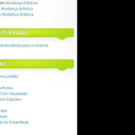
on
Mudança drástica
n
Mudança drástica
n
Mudança drástica
STS & PAGES
obrevivência para o inverno
OLL
crita à Mão
 Russa
 Com Saudades
orn Soprano
rden
Now!
a Ao Entardecer