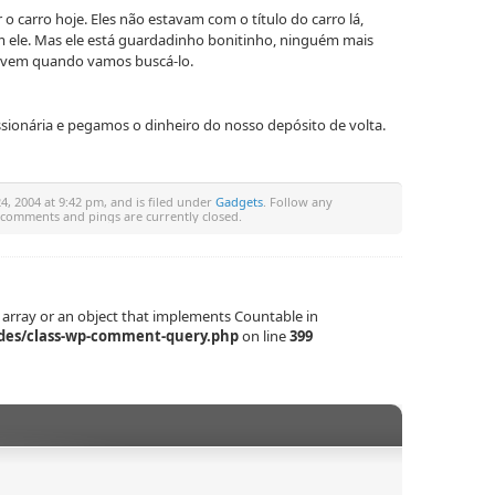
o carro hoje. Eles não estavam com o título do carro lá,
m ele. Mas ele está guardadinho bonitinho, ninguém mais
e vem quando vamos buscá-lo.
sionária e pegamos o dinheiro do nosso depósito de volta.
4, 2004 at 9:42 pm, and is filed under
Gadgets
. Follow any
 comments and pings are currently closed.
 array or an object that implements Countable in
des/class-wp-comment-query.php
on line
399