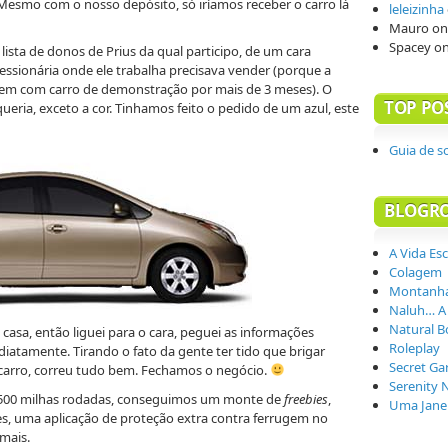
Mesmo com o nosso depósito, só iríamos receber o carro lá
leleizinha
Mauro
o
Spacey
o
sta de donos de Prius da qual participo, de um cara
ssionária onde ele trabalha precisava vender (porque a
arem com carro de demonstração por mais de 3 meses). O
TOP PO
ueria, exceto a cor. Tinhamos feito o pedido de um azul, este
Guia de s
BLOGR
A Vida Es
Colagem
Montanha
Naluh… A
Natural B
 casa, então liguei para o cara, peguei as informações
Roleplay
diatamente. Tirando o fato da gente ter tido que brigar
Secret Ga
carro, correu tudo bem. Fechamos o negócio.
Serenity 
 500 milhas rodadas, conseguimos um monte de
freebies
,
Uma Janel
es, uma aplicação de proteção extra contra ferrugem no
mais.