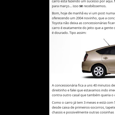
carro está fazendo um sucesso por aqui. 
para março… isso
se
recebêssemos.
Bom, hoje de manhã eu vi um post numa li
oferecendo um 2004 novinho, que a conce
Toyota não deixa as concessionárias fic
carro é exatamente do jeito que a gente q
é dourado. Tipo assim:
A concessionária fica a uns 40 minutos de
direitinho e falei que estavamos indo ime
contra outro casal que também queria o 
Como o carro já tem 3 meses e está com
desde caixa de primeiros-socorros, tapet
chassis e possivelmente outras coisinhas 