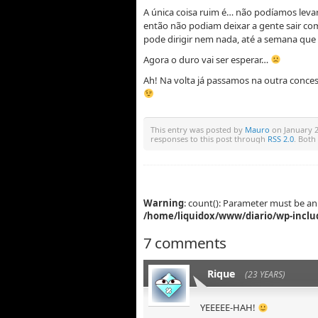
A única coisa ruim é… não podíamos levar 
então não podiam deixar a gente sair co
pode dirigir nem nada, até a semana qu
Agora o duro vai ser esperar…
Ah! Na volta já passamos na outra conces
This entry was posted by
Mauro
on January 2
responses to this post through
RSS 2.0
. Both
Warning
: count(): Parameter must be an
/home/liquidox/www/diario/wp-inclu
7 comments
Rique
(23 YEARS)
YEEEEE-HAH!