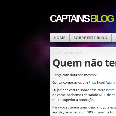
CAPTAIN'S
BLOG
HOME
SOBRE ESTE BLOG
«
The Butterfly Effect
Quem não te
…caça com dourado mesmo!
Gente, compramos um
Prius
hoje! Assim
Eu já tinha escrito sobre esse carro
neste 
do carro. Acabamos deixando $100 de dep
muito superior à produção.
Para vocês terem uma idéia, a Toyota es
agosto, para pedir um 2005… porque toda 