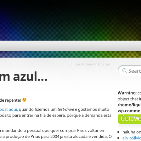
»
Coleção Primavera-Verão
m azul…
Warning
: 
object that
 de repente!
/home/liqu
post aqui
, quando fizemos um
test-drive
e gostamos muito
wp-commen
ósito para entrar na fila de espera, porque a demanda está
ÚLTIMO
tá mandando o pessoal que quer comprar Prius voltar em
naluha
o
a produção de Prius para 2004 já está alocada e vendida. O
silvioSilvi