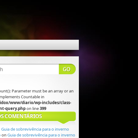
count(): Parameter must be an array or an
 implements Countable in
idox/www/diario/wp-includes/class-
t-query.php
on line
399
S COMENTÁRIOS
n
Guia de sobrevivência para o inverno
o
on
Guia de sobrevivência para o inverno