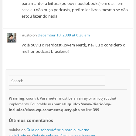
para manter a leitura (ou ouvir audiobooks) em dia… em
casa eu não ouço podcasts, prefiro ler livros mesmo se não
estou fazendo nada.
Fausto
on
December 10, 2009 at 6:28 am
Vc já ouviu o Nerdcast (Jovem Nerd), né? Eu o considero o
melhor podcast brasileiro!
Warning
: count(): Parameter must be an array or an object that
implements Countable in
/home/liquidox/www/diario/wp-
includes/class-wp-comment-query.php
on line
399
Últimos comentários
naluha
on
Guia de sobrevivência para o inverno
silvioSilvio
on
Guia de sobrevivência para o inverno