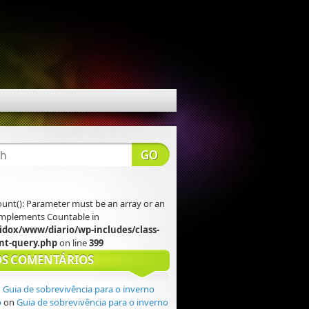
count(): Parameter must be an array or an
 implements Countable in
idox/www/diario/wp-includes/class-
t-query.php
on line
399
S COMENTÁRIOS
n
Guia de sobrevivência para o inverno
o
on
Guia de sobrevivência para o inverno