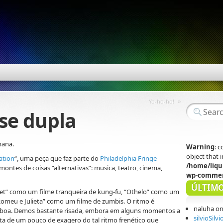
»
Yo-ho-ho!
se dupla
mana.
Warning
: 
object that
ation
“, uma peça que faz parte do
Philadelphia Fringe
/home/liqu
montes de coisas “alternativas”: musica, teatro, cinema,
wp-commen
ÚLTIMO
t” como um filme tranqueira de kung-fu, “Othelo” como um
Romeu e Julieta” como um filme de zumbis. O ritmo é
naluha
o
e boa. Demos bastante risada, embora em alguns momentos a
silvioSilvi
nta de um pouco de exagero do tal ritmo frenético que