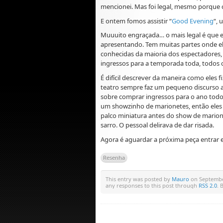
mencionei. Mas foi legal, mesmo porque
E ontem fomos assistir “
Good Evening
“, 
Muuuito engraçada… o mais legal é que e
apresentando. Tem muitas partes onde ele
conhecidas da maioria dos espectadores,
ingressos para a temporada toda, todos 
É difícil descrever da maneira como eles 
teatro sempre faz um pequeno discurso an
sobre comprar ingressos para o ano todo, 
um showzinho de marionetes, então eles f
palco miniatura antes do show de marionet
sarro. O pessoal delirava de dar risada.
Agora é aguardar a próxima peça entrar 
Resenha
This entry was posted by
Mauro
on September
any responses to this post through
RSS 2.0
. 