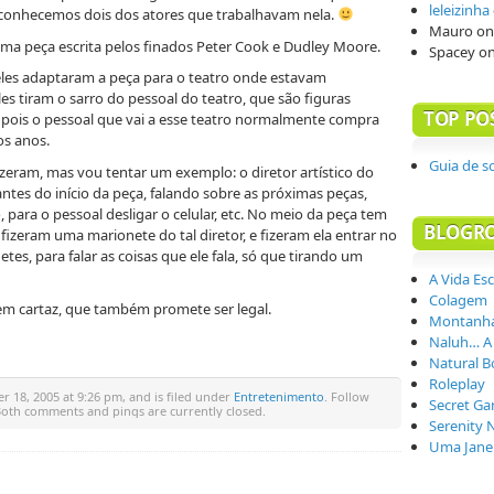
leleizinha
 conhecemos dois dos atores que trabalhavam nela.
Mauro
o
uma peça escrita pelos finados Peter Cook e Dudley Moore.
Spacey
o
les adaptaram a peça para o teatro onde estavam
s tiram o sarro do pessoal do teatro, que são figuras
TOP PO
 pois o pessoal que vai a esse teatro normalmente compra
os anos.
Guia de s
fizeram, mas vou tentar um exemplo: o diretor artístico do
tes do início da peça, falando sobre as próximas peças,
para o pessoal desligar o celular, etc. No meio da peça tem
BLOGR
izeram uma marionete do tal diretor, e fizeram ela entrar no
es, para falar as coisas que ele fala, só que tirando um
A Vida Es
Colagem
em cartaz, que também promete ser legal.
Montanha
Naluh… A
Natural B
Roleplay
 18, 2005 at 9:26 pm, and is filed under
Entretenimento
. Follow
Secret Ga
Both comments and pings are currently closed.
Serenity 
Uma Janel