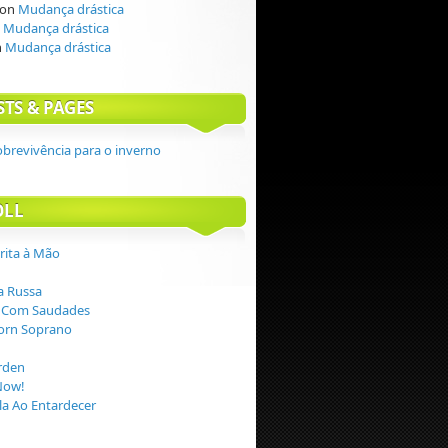
on
Mudança drástica
n
Mudança drástica
n
Mudança drástica
STS & PAGES
obrevivência para o inverno
OLL
crita à Mão
 Russa
 Com Saudades
orn Soprano
rden
Now!
a Ao Entardecer