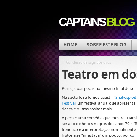
CAPTAIN'S
BLOG
HOME
SOBRE ESTE BLOG
«
Conclusão da saga dos ovos
Teatro em do
Pois é, duas peças no mesmo final de se
Na sexta-feira fomos assistir “
Shakesploit
Festival
, um festival anual que apresenta 
dança e outras cositas mais.
A peça é uma comédia que mostra “Hamle
seriado de heróis negros dos anos 70 e “
frenético e a interpretação normalment
história se “arrastava” um pouco, por co