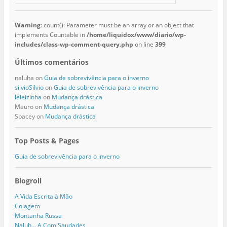
Warning
: count(): Parameter must be an array or an object that
implements Countable in
/home/liquidox/www/diario/wp-
includes/class-wp-comment-query.php
on line
399
Últimos comentários
naluha
on
Guia de sobrevivência para o inverno
silvioSilvio
on
Guia de sobrevivência para o inverno
leleizinha
on
Mudança drástica
Mauro
on
Mudança drástica
Spacey
on
Mudança drástica
Top Posts & Pages
Guia de sobrevivência para o inverno
Blogroll
A Vida Escrita à Mão
Colagem
Montanha Russa
Naluh… A Com Saudades