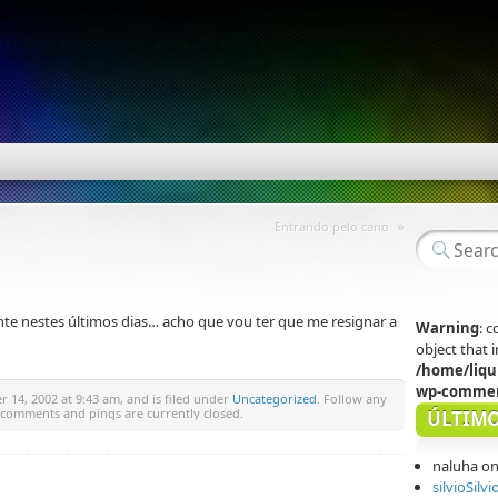
»
Entrando pelo cano
te nestes últimos dias… acho que vou ter que me resignar a
Warning
: 
object that
/home/liqu
wp-commen
14, 2002 at 9:43 am, and is filed under
Uncategorized
. Follow any
 comments and pings are currently closed.
ÚLTIMO
naluha
o
silvioSilvi