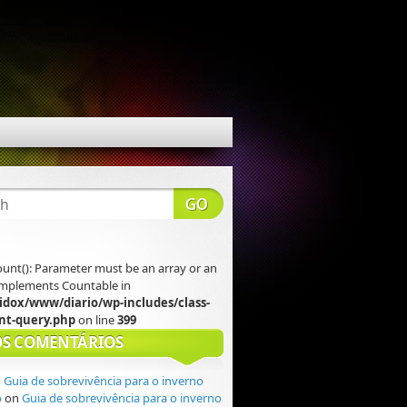
count(): Parameter must be an array or an
 implements Countable in
idox/www/diario/wp-includes/class-
t-query.php
on line
399
S COMENTÁRIOS
n
Guia de sobrevivência para o inverno
o
on
Guia de sobrevivência para o inverno