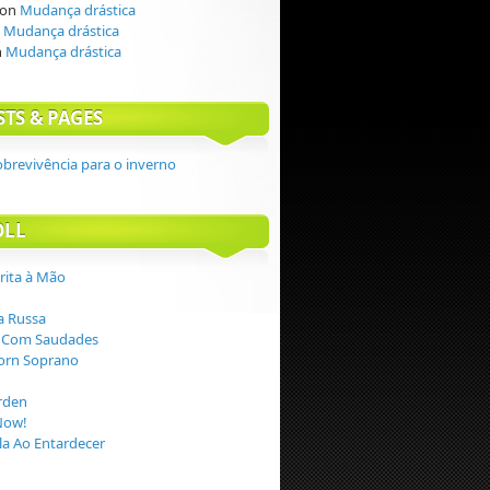
on
Mudança drástica
n
Mudança drástica
n
Mudança drástica
STS & PAGES
obrevivência para o inverno
OLL
crita à Mão
 Russa
 Com Saudades
orn Soprano
rden
Now!
a Ao Entardecer