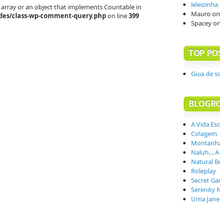
leleizinha
 array or an object that implements Countable in
Mauro
o
des/class-wp-comment-query.php
on line
399
Spacey
o
TOP PO
Guia de s
BLOGR
A Vida Es
Colagem
Montanha
Naluh… A
Natural B
Roleplay
Secret Ga
Serenity 
Uma Janel