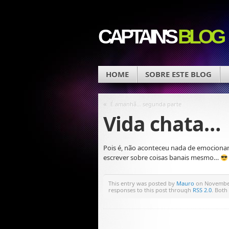
CAPTAIN'S
BLOG
HOME
SOBRE ESTE BLOG
«
É amanhã… segunda parte
Vida chata…
Pois é, não aconteceu nada de emocionan
escrever sobre coisas banais mesmo…
This entry was posted by
Mauro
on November 
responses to this post through
RSS 2.0
. Both