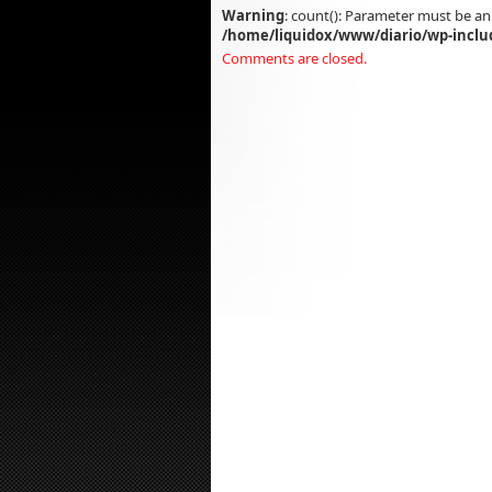
Warning
: count(): Parameter must be an
/home/liquidox/www/diario/wp-inclu
Comments are closed.