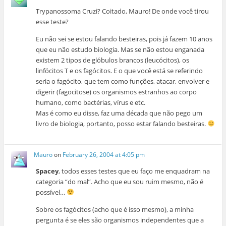
Trypanossoma Cruzi? Coitado, Mauro! De onde você tirou
esse teste?
Eu não sei se estou falando besteiras, pois já fazem 10 anos
que eu não estudo biologia. Mas se não estou enganada
existem 2 tipos de glóbulos brancos (leucócitos), os
linfócitos T e os fagócitos. E o que você está se referindo
seria o fagócito, que tem como funções, atacar, envolver e
digerir (fagocitose) os organismos estranhos ao corpo
humano, como bactérias, vírus e etc.
Mas é como eu disse, faz uma década que não pego um
livro de biologia, portanto, posso estar falando besteiras.
Mauro
on
February 26, 2004 at 4:05 pm
Spacey
, todos esses testes que eu faço me enquadram na
categoria “do mal”. Acho que eu sou ruim mesmo, não é
possível…
Sobre os fagócitos (acho que é isso mesmo), a minha
pergunta é se eles são organismos independentes que a