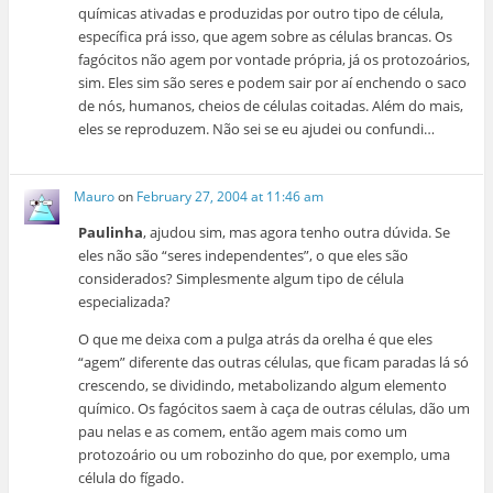
químicas ativadas e produzidas por outro tipo de célula,
específica prá isso, que agem sobre as células brancas. Os
fagócitos não agem por vontade própria, já os protozoários,
sim. Eles sim são seres e podem sair por aí enchendo o saco
de nós, humanos, cheios de células coitadas. Além do mais,
eles se reproduzem. Não sei se eu ajudei ou confundi…
Mauro
on
February 27, 2004 at 11:46 am
Paulinha
, ajudou sim, mas agora tenho outra dúvida. Se
eles não são “seres independentes”, o que eles são
considerados? Simplesmente algum tipo de célula
especializada?
O que me deixa com a pulga atrás da orelha é que eles
“agem” diferente das outras células, que ficam paradas lá só
crescendo, se dividindo, metabolizando algum elemento
químico. Os fagócitos saem à caça de outras células, dão um
pau nelas e as comem, então agem mais como um
protozoário ou um robozinho do que, por exemplo, uma
célula do fígado.