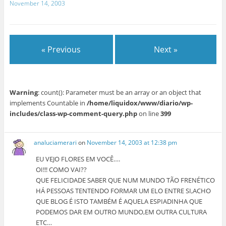
November 14, 2003
« Previous
Next »
Warning
: count(): Parameter must be an array or an object that
implements Countable in
/home/liquidox/www/diario/wp-
includes/class-wp-comment-query.php
on line
399
analuciamerari
on
November 14, 2003 at 12:38 pm
EU VEJO FLORES EM VOCÊ….
OI!!! COMO VAI??
QUE FELICIDADE SABER QUE NUM MUNDO TÃO FRENÉTICO
HÁ PESSOAS TENTENDO FORMAR UM ELO ENTRE SI,ACHO
QUE BLOG É ISTO TAMBÉM É AQUELA ESPIADINHA QUE
PODEMOS DAR EM OUTRO MUNDO,EM OUTRA CULTURA
ETC…