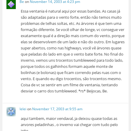
Be
on
November 14, 2003 at 4:23 pm
Essa ventania é natural aqui por essas bandas. As casas já
são adaptadas para o vento forte, então não temos muito
problemas de telhas soltas, etc. As árvores é que tem uma
formação diferente. Se você olhar de longe, vc consegue ver
exatamente qual é a direção mais comum do vento, porque
elas se desenvolvem de um lado e não do outro. Em lugares
super abertos, como nas highways, você vê árvores quase
que peladas do lado em que o vento bate forte. No final do
inverno, vemos uns trocentos tumbleweed para todo lado,
porque todos os galhinhos formam aquele monte de
bolinhas (e bolonas) que ficam correndo pelas ruas com o
vento. E quando eu digo trocentos, são trocentos mesmo.
Coisa de vc se sentir em um filme de ventania, tentando
desviar o carro dos tumbleweed. *rs* Beijocas, Be.
lelei
on
November 17, 2003 at 9:55 am
aqui tambem, maior vendaval, ja deixou quase todas as
arvores peladinhas , o inverno vai chegar com tudo pelo
jeito….