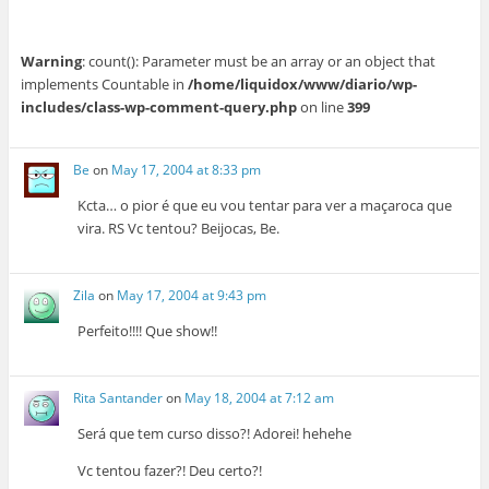
Warning
: count(): Parameter must be an array or an object that
implements Countable in
/home/liquidox/www/diario/wp-
includes/class-wp-comment-query.php
on line
399
Be
on
May 17, 2004 at 8:33 pm
Kcta… o pior é que eu vou tentar para ver a maçaroca que
vira. RS Vc tentou? Beijocas, Be.
Zila
on
May 17, 2004 at 9:43 pm
Perfeito!!!! Que show!!
Rita Santander
on
May 18, 2004 at 7:12 am
Será que tem curso disso?! Adorei! hehehe
Vc tentou fazer?! Deu certo?!