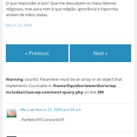
O que responder à isso? Que me desculpem os meus leitores
religiosos, mas para mim é que religião, ignorância e hipocrisia
andam de mãos dadas.
March 24, 2006
« Previous
Next »
Warning
: count(): Parameter must be an array or an object that
implements Countable in
/home/liquidox/www/diario/wp-
includes/class-wp-comment-query.php
on line
399
Mary
on
March 25, 2006 at 6:34 am
Perfeito!!!!!! Concordo!!!!