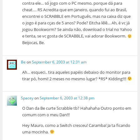
contra ele… só jogo com o PC mesmo, porque dá para
cheat…. RS Acredita que em Janeiro, quando fui ao Brasil,
encontrei o SCRABBLE em Português, mas na caixa diz que
o jogo é para cças de 5 anos? Pode? Eitcha lêlê… Ah, é vc já
jogou Bookworm? Se ainda não, download o trial no Yahoo
e tenta, se vc gosta de SCRABBLE, vai adorar Bookworm.
Beijocas, Be.
Be
on
September 6, 2003 at 12:31 am
Ah… esqueci.. tira aqueles papéis debaixo do monitor para
tirar pó, homi! 2 meses no mesmo lugar? *RS* Kidding!!!!
Spacey
on
September 6, 2003 at 12:38 pm
O Dan da Be curte Scrabble tb? Hahahaha Outro ponto em
comum com o meu Dan!!!
Hey Mauro, como a Switch cresceu! Caramba! Ja ta ficando
uma mocinha.