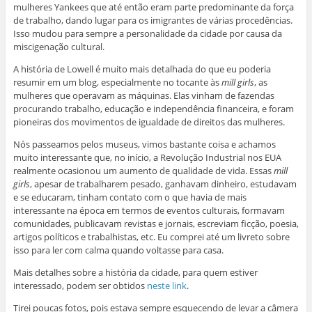
mulheres Yankees que até então eram parte predominante da força
de trabalho, dando lugar para os imigrantes de várias procedências.
Isso mudou para sempre a personalidade da cidade por causa da
miscigenação cultural.
A história de Lowell é muito mais detalhada do que eu poderia
resumir em um blog, especialmente no tocante às
mill girls
, as
mulheres que operavam as máquinas. Elas vinham de fazendas
procurando trabalho, educação e independência financeira, e foram
pioneiras dos movimentos de igualdade de direitos das mulheres.
Nós passeamos pelos museus, vimos bastante coisa e achamos
muito interessante que, no início, a Revolução Industrial nos EUA
realmente ocasionou um aumento de qualidade de vida. Essas
mill
girls
, apesar de trabalharem pesado, ganhavam dinheiro, estudavam
e se educaram, tinham contato com o que havia de mais
interessante na época em termos de eventos culturais, formavam
comunidades, publicavam revistas e jornais, escreviam ficção, poesia,
artigos políticos e trabalhistas, etc. Eu comprei até um livreto sobre
isso para ler com calma quando voltasse para casa.
Mais detalhes sobre a história da cidade, para quem estiver
interessado, podem ser obtidos
neste link
.
Tirei poucas fotos, pois estava sempre esquecendo de levar a câmera