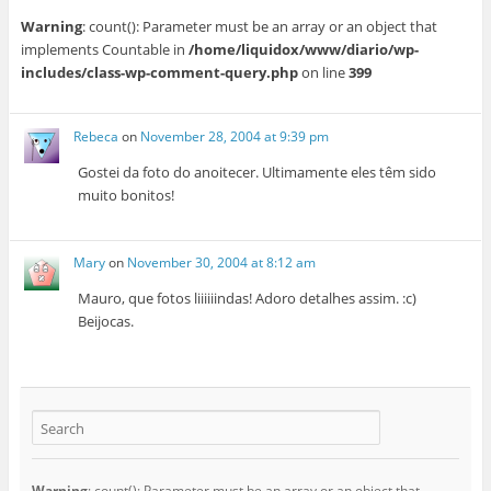
Warning
: count(): Parameter must be an array or an object that
implements Countable in
/home/liquidox/www/diario/wp-
includes/class-wp-comment-query.php
on line
399
Rebeca
on
November 28, 2004 at 9:39 pm
Gostei da foto do anoitecer. Ultimamente eles têm sido
muito bonitos!
Mary
on
November 30, 2004 at 8:12 am
Mauro, que fotos liiiiiindas! Adoro detalhes assim. :c)
Beijocas.
Warning
: count(): Parameter must be an array or an object that