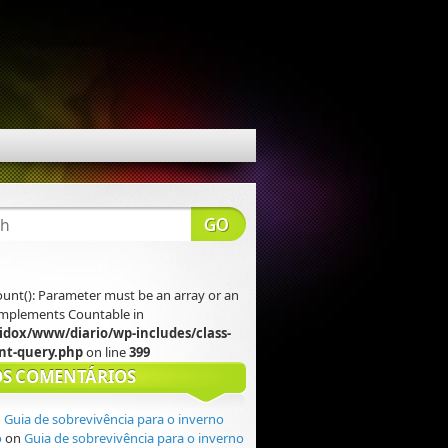
count(): Parameter must be an array or an
 implements Countable in
idox/www/diario/wp-includes/class-
t-query.php
on line
399
S COMENTÁRIOS
n
Guia de sobrevivência para o inverno
o
on
Guia de sobrevivência para o inverno