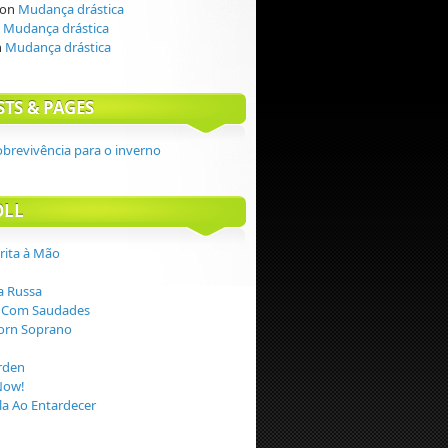
on
Mudança drástica
n
Mudança drástica
n
Mudança drástica
STS & PAGES
obrevivência para o inverno
OLL
crita à Mão
 Russa
 Com Saudades
orn Soprano
rden
Now!
a Ao Entardecer