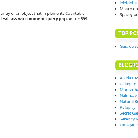
leleizinha
Mauro
o
 array or an object that implements Countable in
Spacey
o
des/class-wp-comment-query.php
on line
399
TOP PO
Guia de s
BLOGR
A Vida Es
Colagem
Montanha
Naluh… A
Natural B
Roleplay
Secret Ga
Serenity 
Uma Janel