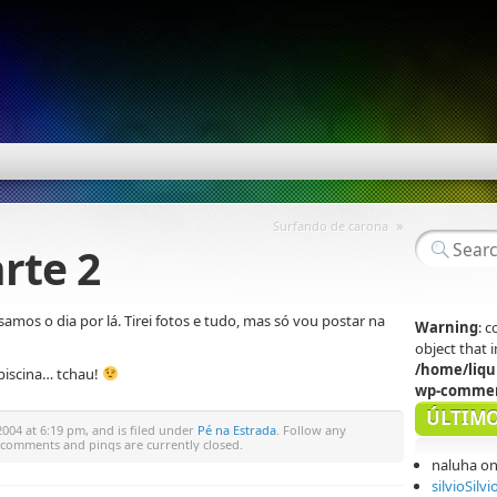
»
Surfando de carona
rte 2
amos o dia por lá. Tirei fotos e tudo, mas só vou postar na
Warning
: 
object that
/home/liqu
 piscina… tchau!
wp-commen
ÚLTIMO
2004 at 6:19 pm, and is filed under
Pé na Estrada
. Follow any
 comments and pings are currently closed.
naluha
o
silvioSilvi