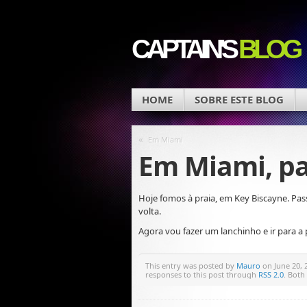
CAPTAIN'S
BLOG
HOME
SOBRE ESTE BLOG
«
Em Miami
Em Miami, pa
Hoje fomos à praia, em Key Biscayne. Pass
volta.
Agora vou fazer um lanchinho e ir para a
This entry was posted by
Mauro
on June 20, 
responses to this post through
RSS 2.0
. Both