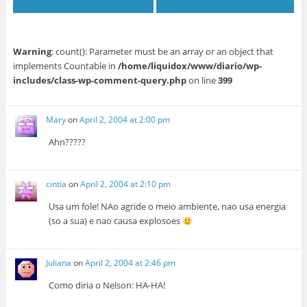
Warning
: count(): Parameter must be an array or an object that
implements Countable in
/home/liquidox/www/diario/wp-
includes/class-wp-comment-query.php
on line
399
Mary
on
April 2, 2004 at 2:00 pm
Ahn?????
cintia
on
April 2, 2004 at 2:10 pm
Usa um fole! NAo agride o meio ambiente, nao usa energia
(so a sua) e nao causa explosoes
Juliana
on
April 2, 2004 at 2:46 pm
Como diria o Nelson: HA-HA!