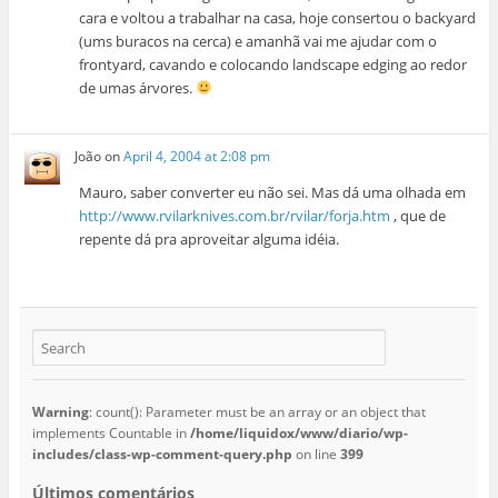
cara e voltou a trabalhar na casa, hoje consertou o backyard
(ums buracos na cerca) e amanhã vai me ajudar com o
frontyard, cavando e colocando landscape edging ao redor
de umas árvores.
João
on
April 4, 2004 at 2:08 pm
Mauro, saber converter eu não sei. Mas dá uma olhada em
http://www.rvilarknives.com.br/rvilar/forja.htm
, que de
repente dá pra aproveitar alguma idéia.
Warning
: count(): Parameter must be an array or an object that
implements Countable in
/home/liquidox/www/diario/wp-
includes/class-wp-comment-query.php
on line
399
Últimos comentários