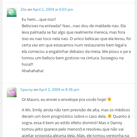
Zila
on
April 2, 2004 at 6:03 pm
Eu hem….que isso?
Beliscoes na enteada? Nao…nao dou de maldade nao. Ela
leva palmada se faz algo que realmente mereca, mas fora
isso eu nao toco nela nao. O unico beliscao que ela levou, foi
certa vez em que estavamos num restaurante bem legal e
ela comecou a engatinhar debaixo da mesa. Me pisou o pe e
tomou um belisco bem gostoso na cintura. Sossegou na
hora!!!
Ahahahaha!
Spacey
on
April 2, 2004 at 8:36 pm
Oi Mauro, eu enviei o envelope pra vocês hoje!
A Ms. Emily ainda não tem previsão de alta, mas os médicos
deram um bom prognóstico sobre o caso dela.
Quanto à
sogra, essa é bem ao estilo efeito dominó! Mas o Danny
tomou jeito (parece pelo menos!) e resolveu que não vai
aceitar proposta alguma dela. Aliás, ele tomou vergonha na