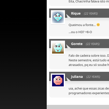
Eita, Chacrinha falava isto
Rique
(22 YEARS)
Queimou a fonte…
…ou o HD? =8-O
Gorete
(22 YEARS)
Falo de cadeira sobre isso.
Neste semestre, está tudo e
atrasados, pq eu só soube ho
Juliana
(22 YEARS)
uia, achei que essas zicas
programadores experiente