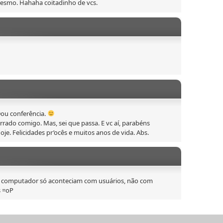
 mesmo. Hahaha coitadinho de vcs.
 Dou conferência.
rrado comigo. Mas, sei que passa. E vc aí, parabéns
je. Felicidades pr’ocês e muitos anos de vida. Abs.
 de computador só aconteciam com usuários, não com
s =oP