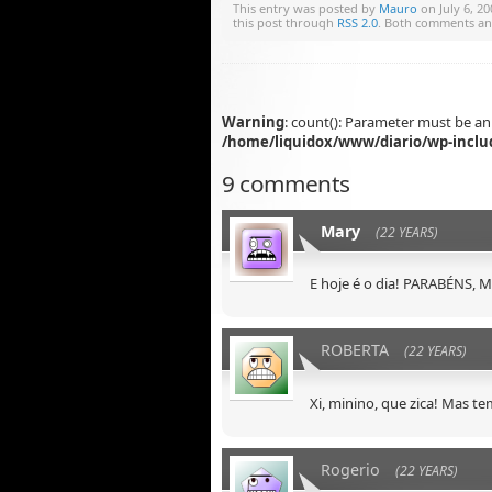
This entry was posted by
Mauro
on July 6, 20
this post through
RSS 2.0
. Both comments and
Warning
: count(): Parameter must be an
/home/liquidox/www/diario/wp-inclu
9 comments
Mary
(22 YEARS)
E hoje é o dia! PARABÉNS, M
ROBERTA
(22 YEARS)
Xi, minino, que zica! Mas t
Rogerio
(22 YEARS)