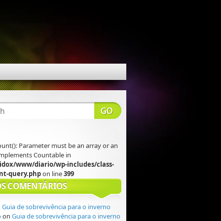
count(): Parameter must be an array or an
 implements Countable in
idox/www/diario/wp-includes/class-
t-query.php
on line
399
S COMENTÁRIOS
n
Guia de sobrevivência para o inverno
o
on
Guia de sobrevivência para o inverno