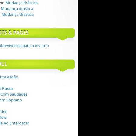
on
Mudança drástica
n
Mudança drástica
n
Mudança drástica
STS & PAGES
obrevivência para o inverno
OLL
crita à Mão
 Russa
 Com Saudades
orn Soprano
rden
Now!
a Ao Entardecer