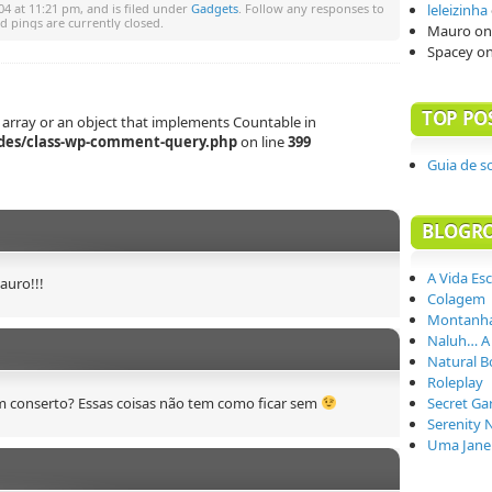
04 at 11:21 pm, and is filed under
Gadgets
. Follow any responses to
leleizinha
 pings are currently closed.
Mauro
o
Spacey
o
TOP PO
 array or an object that implements Countable in
des/class-wp-comment-query.php
on line
399
Guia de s
BLOGR
A Vida Es
auro!!!
Colagem
Montanha
Naluh… A
Natural B
Roleplay
em conserto? Essas coisas não tem como ficar sem
Secret Ga
Serenity 
Uma Janel