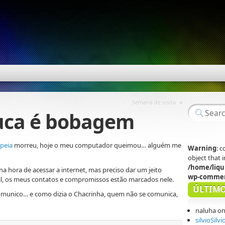
»
Semana de visita
uca é bobagem
peia
morreu, hoje o meu computador queimou… alguém me
Warning
: 
object that
/home/liqu
 hora de acessar a internet, mas preciso dar um jeito
wp-commen
l, os meus contatos e compromissos estão marcados nele.
ÚLTIMO
munico… e como dizia o Chacrinha, quem não se comunica,
naluha
o
silvioSilvi