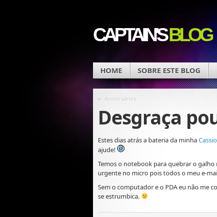
CAPTAIN'S
BLOG
HOME
SOBRE ESTE BLOG
«
Aniversários
Desgraça po
Estes dias atrás a bateria da minha
Cassio
ajude!
Temos o notebook para quebrar o galho na
urgente no micro pois todos o meu e-mai
Sem o computador e o PDA eu não me co
se estrumbica.