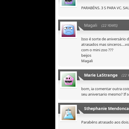
PARABÉNS. 3 S PARA VC. S
Magali
(22 YEARS)
Isso é sorte de aniversário
atrasados mas sinceros….
com o mini zoo ???
beijos
Magali
Marie LaStrange
(22 
bom, ia comentar outra cois
seu aniversario mesmo? If s
Sthephanie Mendonca
Parabéns atrasado aos doi