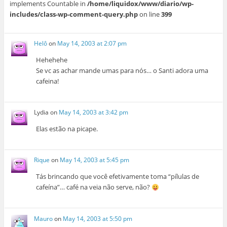
implements Countable in
/home/liquidox/www/diario/wp-
includes/class-wp-comment-query.php
on line
399
Helô
on
May 14, 2003 at 2:07 pm
Hehehehe
Se vc as achar mande umas para nós… o Santi adora uma
cafeina!
Lydia
on
May 14, 2003 at 3:42 pm
Elas estão na picape.
Rique
on
May 14, 2003 at 5:45 pm
Tás brincando que você efetivamente toma “pílulas de
cafeína”… café na veia não serve, não?
Mauro
on
May 14, 2003 at 5:50 pm