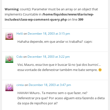
Warning
: count(): Parameter must be an array or an object that
implements Countable in
/home/liquidox/www/diario/wp-
includes/class-wp-comment-query.php
on line
399
Helô
on
December 18, 2003 at 3:15 pm
Hahaha depende, em que andar vc trabalha? :capn:
Cido
on
December 18, 2003 at 3:22 pm
Vixi, Mauro, essa tive que ir buscar lá no ‘pai dos burros’…
essa vontade de defenestrar também me bate sempre.
cintia
on
December 18, 2003 at 3:47 pm
HAHAH MAuro.. Ta mesmo sem o que fazer, ne?
Defenestrar pra que? Por acaso alguem esta fazendo a dieta
da sopa de repolhos por ai?