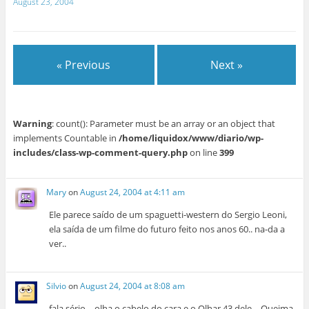
August 23, 2004
« Previous
Next »
Warning
: count(): Parameter must be an array or an object that
implements Countable in
/home/liquidox/www/diario/wp-
includes/class-wp-comment-query.php
on line
399
Mary
on
August 24, 2004 at 4:11 am
Ele parece saído de um spaguetti-western do Sergio Leoni,
ela saída de um filme do futuro feito nos anos 60.. na-da a
ver..
Silvio
on
August 24, 2004 at 8:08 am
fala sério… olha o cabelo do cara e o Olhar 43 dele… Queima