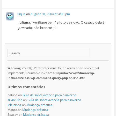
Rique
on
August 26, 2004 at 4:03 pm
Juliana
, “verifique bem” a foto de novo. O casaco dela é
prateado
, não branco! ;-P
Warning
: count(): Parameter must be an array or an object that
implements Countable in
/home/liquidox/www/diario/wp-
includes/class-wp-comment-query.php
on line
399
Últimos comentários
naluha
on
Guia de sobrevivência para o inverno
silvioSilvio
on
Guia de sobrevivência para o inverno
leleizinha
on
Mudança drástica
Mauro
on
Mudança drástica
Spacey
on
Mudança drástica