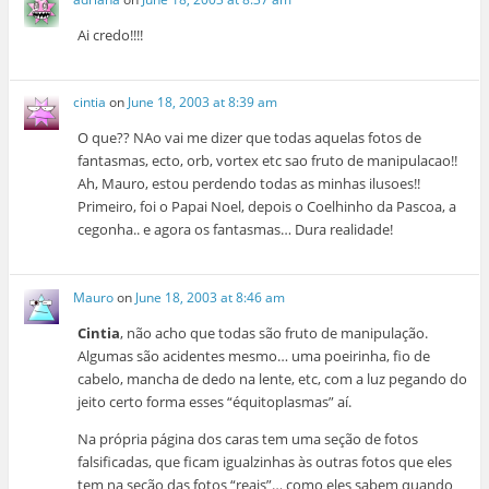
Ai credo!!!!
cintia
on
June 18, 2003 at 8:39 am
O que?? NAo vai me dizer que todas aquelas fotos de
fantasmas, ecto, orb, vortex etc sao fruto de manipulacao!!
Ah, Mauro, estou perdendo todas as minhas ilusoes!!
Primeiro, foi o Papai Noel, depois o Coelhinho da Pascoa, a
cegonha.. e agora os fantasmas… Dura realidade!
Mauro
on
June 18, 2003 at 8:46 am
Cintia
, não acho que todas são fruto de manipulação.
Algumas são acidentes mesmo… uma poeirinha, fio de
cabelo, mancha de dedo na lente, etc, com a luz pegando do
jeito certo forma esses “équitoplasmas” aí.
Na própria página dos caras tem uma seção de fotos
falsificadas, que ficam igualzinhas às outras fotos que eles
tem na seção das fotos “reais”… como eles sabem quando