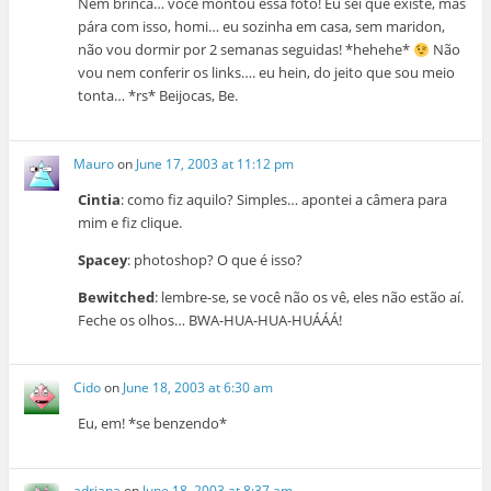
Nem brinca… você montou essa foto! Eu sei que existe, mas
pára com isso, homi… eu sozinha em casa, sem maridon,
não vou dormir por 2 semanas seguidas! *hehehe*
Não
vou nem conferir os links…. eu hein, do jeito que sou meio
tonta… *rs* Beijocas, Be.
Mauro
on
June 17, 2003 at 11:12 pm
Cintia
: como fiz aquilo? Simples… apontei a câmera para
mim e fiz clique.
Spacey
: photoshop? O que é isso?
Bewitched
: lembre-se, se você não os vê, eles não estão aí.
Feche os olhos… BWA-HUA-HUA-HUÁÁÁ!
Cido
on
June 18, 2003 at 6:30 am
Eu, em! *se benzendo*
adriana
on
June 18, 2003 at 8:37 am