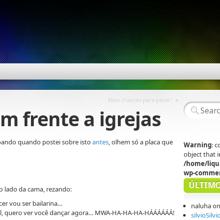
»
Mais chances para pecar!
m frente a igrejas
oando quando postei sobre isto
antes
, olhem só a placa que
Warning
: 
object that
/home/liqu
wp-commen
ÚLTIMO
o lado da cama, rezando:
cer vou ser bailarina…
naluha
o
antil, quero ver você dançar agora… MWA-HA-HA-HA-HÁÁÁÁÁÁ!
silvioSilvi