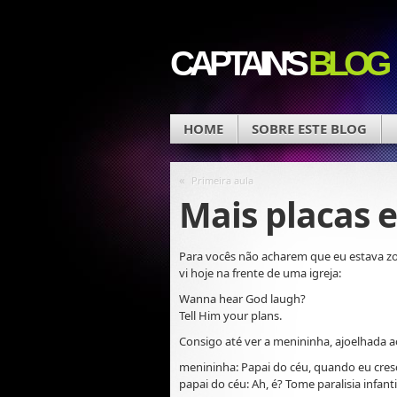
CAPTAIN'S
BLOG
HOME
SOBRE ESTE BLOG
«
Primeira aula
Mais placas e
Para vocês não acharem que eu estava z
vi hoje na frente de uma igreja:
Wanna hear God laugh?
Tell Him your plans.
Consigo até ver a menininha, ajoelhada a
menininha
: Papai do céu, quando eu cres
papai do céu
: Ah, é? Tome paralisia inf