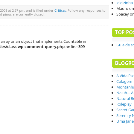
leleizinha
Mauro
o
2008 at 2:57 pm, and is filed under
Críticas
. Follow any responses to
Spacey
o
 pings are currently closed.
TOP PO
 array or an object that implements Countable in
Guia de s
des/class-wp-comment-query.php
on line
399
BLOGR
A Vida Es
Colagem
Montanha
Naluh… A
Natural B
Roleplay
Secret Ga
Serenity 
Uma Janel