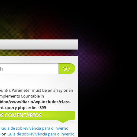
count(): Parameter must be an array or an
 implements Countable in
idox/www/diario/wp-includes/class-
t-query.php
on line
399
S COMENTÁRIOS
n
Guia de sobrevivência para o inverno
o
on
Guia de sobrevivência para o inverno