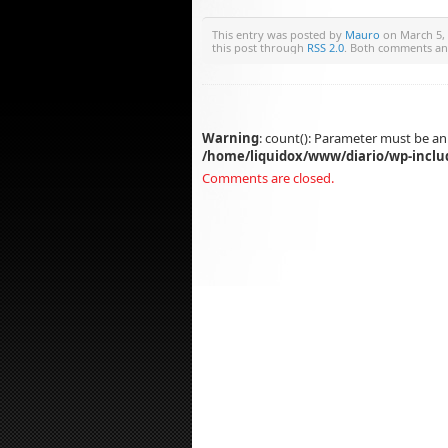
This entry was posted by
Mauro
on March 5, 
this post through
RSS 2.0
. Both comments and
Warning
: count(): Parameter must be an
/home/liquidox/www/diario/wp-inclu
Comments are closed.