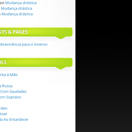
on
Mudança drástica
n
Mudança drástica
n
Mudança drástica
STS & PAGES
obrevivência para o inverno
OLL
crita à Mão
 Russa
 Com Saudades
orn Soprano
rden
Now!
a Ao Entardecer