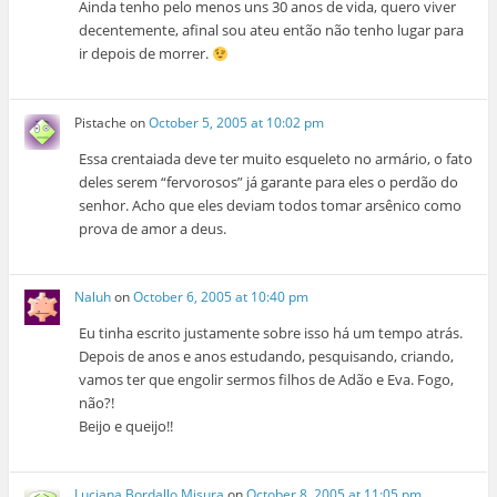
Ainda tenho pelo menos uns 30 anos de vida, quero viver
decentemente, afinal sou ateu então não tenho lugar para
ir depois de morrer.
Pistache
on
October 5, 2005 at 10:02 pm
Essa crentaiada deve ter muito esqueleto no armário, o fato
deles serem “fervorosos” já garante para eles o perdão do
senhor. Acho que eles deviam todos tomar arsênico como
prova de amor a deus.
Naluh
on
October 6, 2005 at 10:40 pm
Eu tinha escrito justamente sobre isso há um tempo atrás.
Depois de anos e anos estudando, pesquisando, criando,
vamos ter que engolir sermos filhos de Adão e Eva. Fogo,
não?!
Beijo e queijo!!
Luciana Bordallo Misura
on
October 8, 2005 at 11:05 pm