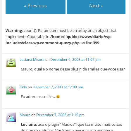
« Previous
Next »
Warning
: count(): Parameter must be an array or an object that
implements Countable in
/home/liquidox/www/diario/wp-
includes/class-wp-comment-query.php
on line
399
Luciana Misura
on
December 6, 2003 at 11:07 pm
Mauro, qual e o nome desse plugin de smilies que voce usa?
Cido
on
December 7, 2003 at 12:00 pm
Eu adoro os smilies.
Mauro
on
December 7, 2003 at 1:10 pm
Luciana
, uso o plugin “Macros”, que faz muito mais coisas
do que só carinhas. Você pode pegar ele no endereço