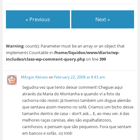
« Previous
Next »
Warning
: count(): Parameter must be an array or an object that
implements Countable in
/home/liquidox/www/diario/wp-
includes/class-wp-comment-query.php
on line
399
MArgot Abirato
on
February 22, 2008 at 8:43 am
Segudna vez que tento deixar comment! Cheguei aqui
através da Maria do Montanha e quando vi a foto da
cachorra não resisti. Já tivemos também um dogue alemão
que sentava assim mesmo no sofá. Criamos um bicho desse
tamanho dentro de casa – don’t ask… E, ao meu ver, é das
melhores raças caninas, eles são espalhafatosos,
carinhosos, e pensam que são pequenos. Fora que sentam
em bancos e sofás. :o) Inté!