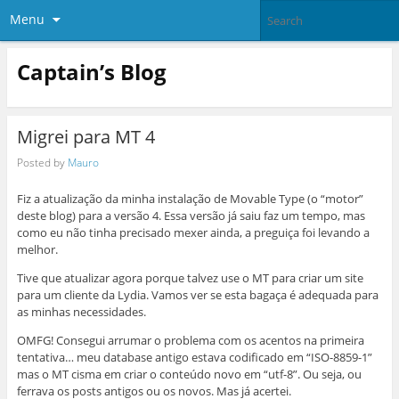
Menu
Captain’s Blog
Migrei para MT 4
Posted by
Mauro
Fiz a atualização da minha instalação de Movable Type (o “motor”
deste blog) para a versão 4. Essa versão já saiu faz um tempo, mas
como eu não tinha precisado mexer ainda, a preguiça foi levando a
melhor.
Tive que atualizar agora porque talvez use o MT para criar um site
para um cliente da Lydia. Vamos ver se esta bagaça é adequada para
as minhas necessidades.
OMFG!
Consegui arrumar o problema com os acentos na primeira
tentativa… meu database antigo estava codificado em “ISO-8859-1”
mas o MT cisma em criar o conteúdo novo em “utf-8”. Ou seja, ou
ferrava os posts antigos ou os novos. Mas já acertei.