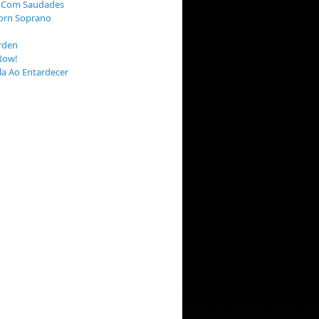
 Com Saudades
orn Soprano
rden
Now!
a Ao Entardecer