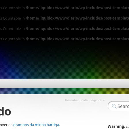
ts Countable in
/home/liquidox/www/diario/wp-includes/post-templat
ts Countable in
/home/liquidox/www/diario/wp-includes/post-templat
ts Countable in
/home/liquidox/www/diario/wp-includes/post-templat
ts Countable in
/home/liquidox/www/diario/wp-includes/post-templat
»
Resenha: Brütal Legend
do
mover os
grampos da minha barriga
.
Warning
: 