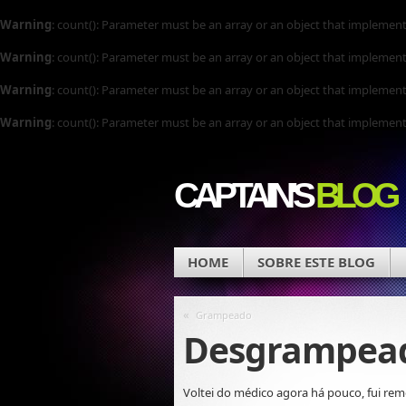
Warning
: count(): Parameter must be an array or an object that implemen
Warning
: count(): Parameter must be an array or an object that implemen
Warning
: count(): Parameter must be an array or an object that implemen
Warning
: count(): Parameter must be an array or an object that implemen
CAPTAIN'S
BLOG
HOME
SOBRE ESTE BLOG
«
Grampeado
Desgrampea
Voltei do médico agora há pouco, fui re