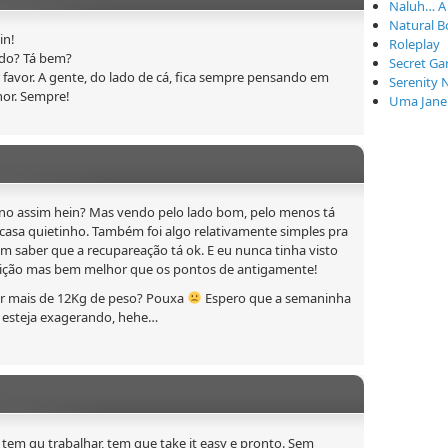
Naluh… A
Natural B
in!
Roleplay
ndo? Tá bem?
Secret Ga
favor. A gente, do lado de cá, fica sempre pensando em
Serenity 
or. Sempre!
Uma Janel
no assim hein? Mas vendo pelo lado bom, pelo menos tá
m casa quietinho. Também foi algo relativamente simples pra
m saber que a recupareação tá ok. E eu nunca tinha visto
lição mas bem melhor que os pontos de antigamente!
ar mais de 12Kg de peso? Pouxa
Espero que a semaninha
 esteja exagerando, hehe…
tem qu trabalhar, tem que take it easy e pronto. Sem