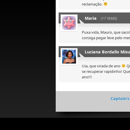
reclamação.
Maria
(17 YEARS)
Puxa vida, Mauro, que saco
consiga pegar leve pelo me
Luciana Bordallo Mis
Uia, que virada de ano
Qu
se recuperar rapidinho! Qu
ano!!!
Captain’s