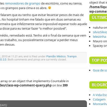
object that
eles
removedores de grampo
de escritório, como eu temia,
/home/liqu
 os grampos para cima e os abre.
wp-commen
e falaram que eu tenho que evitar levantar pesos de mais de
ÚLTIMO
a. No hospital tinham me falado que em duas semanas eu
fermeira que infelizmente seria impossível esperar todo aquele
naluha
o
 disse para eu tentar fazer “o melhor possível”.
silvioSilvi
médio, remediado está. Tenho até o final da semana que vem
leleizinha
r ao trabalho, ou possivelmente começar a perder meus
Mauro
o
tem dessas.
Spacey
o
, 2010 at 11:21 am, and is filed under
Plantão Médico
,
Trampo
.
TOP PO
S 2.0
. Both comments and pings are currently closed.
Guia de s
 array or an object that implements Countable in
BLOGR
des/class-wp-comment-query.php
on line
399
A Vida Es
Colagem
Montanha
YEARS)