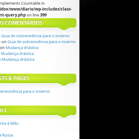
 implements Countable in
idox/www/diario/wp-includes/class-
t-query.php
on line
399
S COMENTÁRIOS
n
Guia de sobrevivência para o inverno
o
on
Guia de sobrevivência para o inverno
on
Mudança drástica
n
Mudança drástica
n
Mudança drástica
STS & PAGES
obrevivência para o inverno
OLL
crita à Mão
 Russa