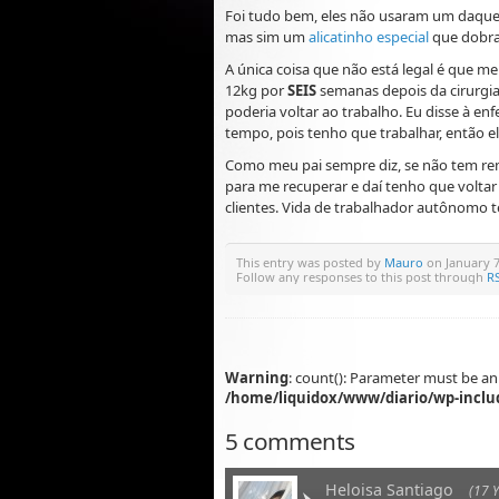
Foi tudo bem, eles não usaram um daqu
mas sim um
alicatinho especial
que dobra
A única coisa que não está legal é que m
12kg por
SEIS
semanas depois da cirurgi
poderia voltar ao trabalho. Eu disse à en
tempo, pois tenho que trabalhar, então ela
Como meu pai sempre diz, se não tem re
para me recuperar e daí tenho que volta
clientes. Vida de trabalhador autônomo 
This entry was posted by
Mauro
on January 7
Follow any responses to this post through
RS
Warning
: count(): Parameter must be an
/home/liquidox/www/diario/wp-inclu
5 comments
Heloisa Santiago
(17 