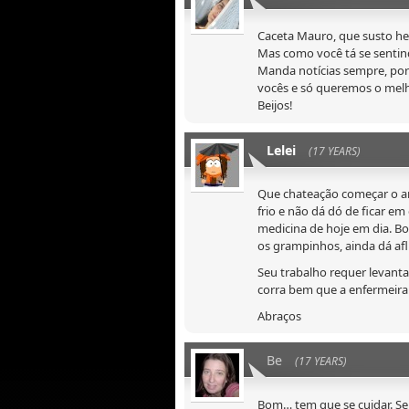
Caceta Mauro, que susto he
Mas como você tá se senti
Manda notícias sempre, por 
vocês e só queremos o melh
Beijos!
Lelei
(17 YEARS)
Que chateação começar o a
frio e não dá dó de ficar e
medicina de hoje em dia. Bo
os grampinhos, ainda dá af
Seu trabalho requer levant
corra bem que a enfermeira
Abraços
Be
(17 YEARS)
Bom… tem que se cuidar. Se 