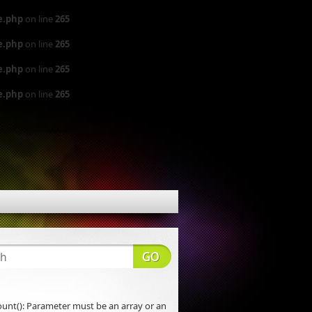
e.php
on line
265
e.php
on line
265
e.php
on line
265
e.php
on line
265
count(): Parameter must be an array or an