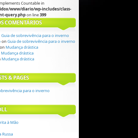
 implements Countable in
idox/www/diario/wp-includes/class-
t-query.php
on line
399
S COMENTÁRIOS
n
Guia de sobrevivência para o inverno
o
on
Guia de sobrevivência para o inverno
on
Mudança drástica
n
Mudança drástica
n
Mudança drástica
STS & PAGES
obrevivência para o inverno
OLL
crita à Mão
 Russa