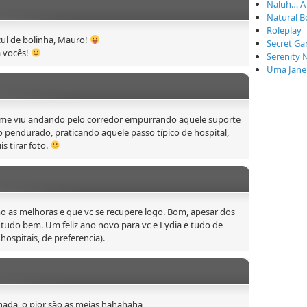
Naluh… A
Natural B
Roleplay
zul de bolinha, Mauro!
Secret Ga
a vocês!
Serenity 
Uma Janel
o me viu andando pelo corredor empurrando aquele suporte
 pendurado, praticando aquele passo típico de hospital,
is tirar foto.
o as melhoras e que vc se recupere logo. Bom, apesar dos
tudo bem. Um feliz ano novo para vc e Lydia e tudo de
ospitais, de preferencia).
nada, o pior são as meias hahahaha