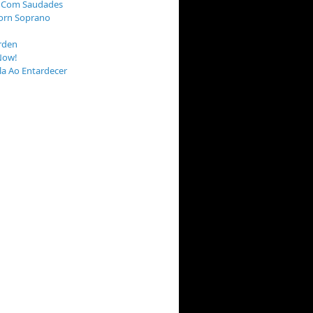
 Com Saudades
orn Soprano
rden
Now!
a Ao Entardecer