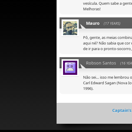
vesícula. Quem sabe a gen
Melhoras!
Mauro
(17 YEARS)
Pô, gente, as meias combi
aqui né? Não sabia que cor
de ir para o pronto-socorro,
Robson Santos
(16 YEA
Não sei… isso me lembrou 
Carl Edward Sagan (Nova Io
1996).
Captain’s