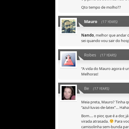
Qto tempo de molho??
Mauro
(17 YEARS)
Nando
, melhor que andar 
sei quando vou sair do hosp
Robes
(17 YEARS)
“A vida do Mauro agora é um
Melhoras!
Be
(17 YEARS)
Meia preta, Mauro? Tinha qu
“azul-luvas-de-latex”… Hah
Bom…. o pior, que é a dor, j
virada atrasada.
Para voc
camisolinha sem-bunda para