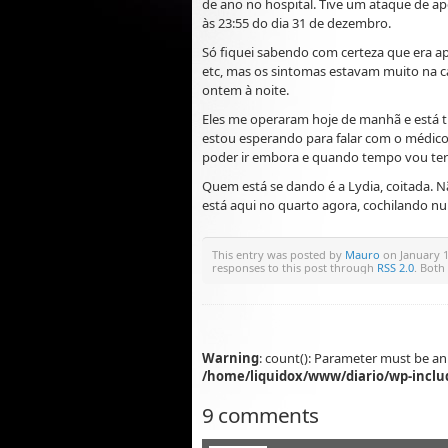
de ano no hospital. Tive um ataque de ape
às 23:55 do dia 31 de dezembro.
Só fiquei sabendo com certeza que era ape
etc, mas os sintomas estavam muito na ca
ontem à noite.
Eles me operaram hoje de manhã e está 
estou esperando para falar com o médico
poder ir embora e quando tempo vou ter 
Quem está se dando é a Lydia, coitada. 
está aqui no quarto agora, cochilando n
This entry was posted by
Mauro
on January 1
responses to this post through
RSS 2.0
. Both
Warning
: count(): Parameter must be an
/home/liquidox/www/diario/wp-inclu
9 comments