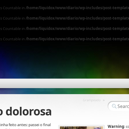
ts Countable in
/home/liquidox/www/diario/wp-includes/post-templat
ts Countable in
/home/liquidox/www/diario/wp-includes/post-templat
ts Countable in
/home/liquidox/www/diario/wp-includes/post-templat
ts Countable in
/home/liquidox/www/diario/wp-includes/post-templat
»
Grampeado
o dolorosa
nha feito antes: passei o final
Warning
: 