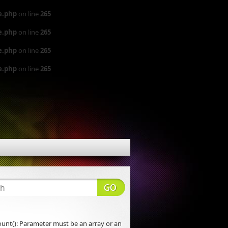
e.php
on line
265
e.php
on line
265
e.php
on line
265
e.php
on line
265
count(): Parameter must be an array or an