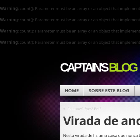
Warning
: count(): Parameter must be an array or an object that implemen
Warning
: count(): Parameter must be an array or an object that implemen
Warning
: count(): Parameter must be an array or an object that implemen
Warning
: count(): Parameter must be an array or an object that implemen
CAPTAIN'S
BLOG
HOME
SOBRE ESTE BLOG
«
Rainbow? Eyes? Evil?
Virada de an
Nesta virada de fiz uma coisa que nunca ti