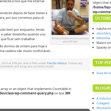
ndicite e tive que me internar
object that
/home/liqu
wp-commen
ndicite depois de fazer testes e
ÚLTIMO
ra, por isso corremos para cá
naluha
o
tudo bem por enquanto. Ainda
silvioSilvi
 e saber direitinho quando vou
leleizinha
Brindei o final de ano com contraste
que ficar sem trabalhar.
para CAT Scan
Mauro
o
Não dormiu de ontem para hoje e
Spacey
o
uma cadeira não muito confortável…
TOP PO
, 2010 at 3:49 pm, and is filed under
Plantão Médico
. Follow any
 comments and pings are currently closed.
Guia de s
BLOGR
 array or an object that implements Countable in
des/class-wp-comment-query.php
on line
399
A Vida Es
Colagem
Montanha