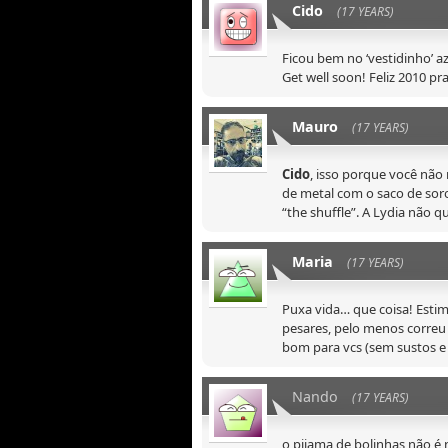
Cido
(17 YEARS)
Ficou bem no ‘vestidinho’ a
Get well soon! Feliz 2010 pr
Mauro
(17 YEARS)
Cido
, isso porque você nã
de metal com o saco de soro
“the shuffle”. A Lydia não qu
Maria
(17 YEARS)
Puxa vida… que coisa! Estim
pesares, pelo menos correu 
bom para vcs (sem sustos e h
Nando
(17 YEARS)
o pijama de bolinhas não é 