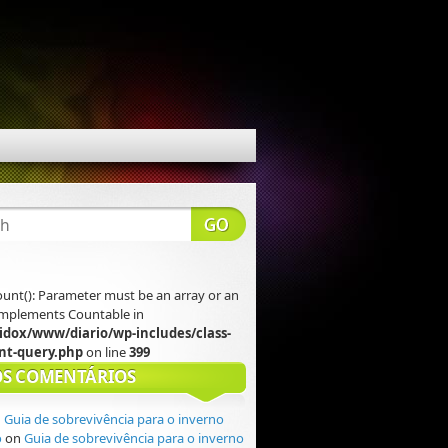
count(): Parameter must be an array or an
 implements Countable in
idox/www/diario/wp-includes/class-
t-query.php
on line
399
S COMENTÁRIOS
n
Guia de sobrevivência para o inverno
o
on
Guia de sobrevivência para o inverno