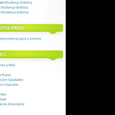
on
Mudança drástica
n
Mudança drástica
n
Mudança drástica
STS & PAGES
obrevivência para o inverno
OLL
crita à Mão
 Russa
 Com Saudades
orn Soprano
rden
Now!
a Ao Entardecer