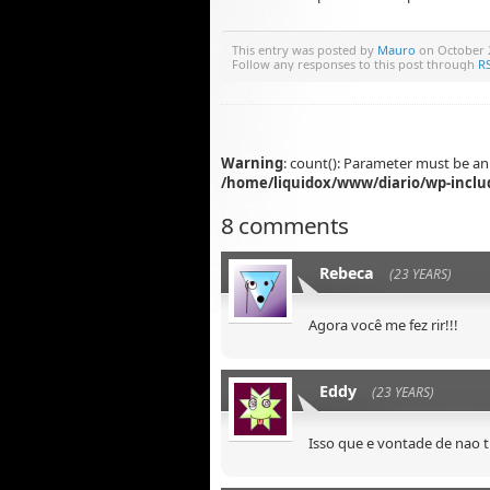
This entry was posted by
Mauro
on October 2
Follow any responses to this post through
RS
Warning
: count(): Parameter must be an
/home/liquidox/www/diario/wp-inclu
8 comments
Rebeca
(23 YEARS)
Agora você me fez rir!!!
Eddy
(23 YEARS)
Isso que e vontade de nao t