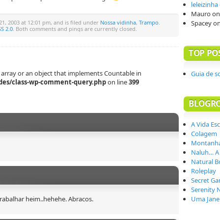
leleizinha
Mauro
o
1, 2003 at 12:01 pm, and is filed under
Nossa vidinha
,
Trampo
.
Spacey
o
S 2.0
. Both comments and pings are currently closed.
TOP PO
 array or an object that implements Countable in
Guia de s
des/class-wp-comment-query.php
on line
399
BLOGR
A Vida Es
Colagem
Montanha
Naluh… A
Natural B
Roleplay
Secret Ga
Serenity 
Uma Janel
rabalhar heim..hehehe. Abracos.