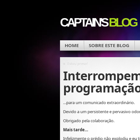
CAPTAIN'S
BLOG
HOME
SOBRE ESTE BLOG
«
Estou preso!
Interrompem
programaçã
…para um comunicado extraordinário.
Devido a um persistente e pervasivo odo
Obrigado pela colaboração.
Mais tarde…
Infelizmente o prédio não explodiu e eu t