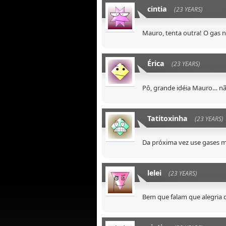
cintia
(23 YEARS)
Mauro, tenta outra! O gas n
Érica
(23 YEARS)
Pô, grande idéia Mauro… nã
Tatitoxinha
(23 YEARS)
Da próxima vez use gases ma
lelei
(23 YEARS)
Bem que falam que alegria