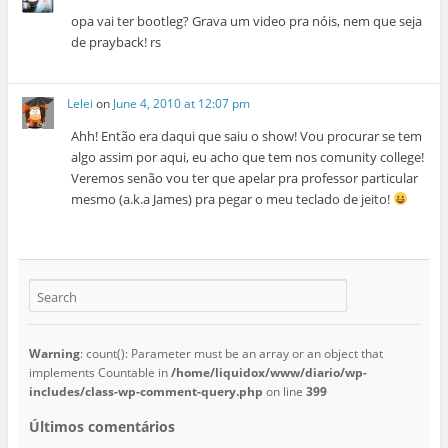
opa vai ter bootleg? Grava um video pra nóis, nem que seja
de prayback! rs
Lelei
on
June 4, 2010 at 12:07 pm
Ahh! Então era daqui que saiu o show! Vou procurar se tem
algo assim por aqui, eu acho que tem nos comunity college!
Veremos senão vou ter que apelar pra professor particular
mesmo (a.k.a James) pra pegar o meu teclado de jeito!
Warning
: count(): Parameter must be an array or an object that
implements Countable in
/home/liquidox/www/diario/wp-
includes/class-wp-comment-query.php
on line
399
Últimos comentários