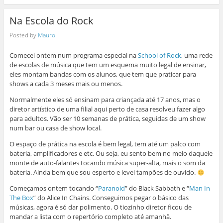
Na Escola do Rock
Posted by
Mauro
Comecei ontem num programa especial na
School of Rock
, uma rede
de escolas de música que tem um esquema muito legal de ensinar,
eles montam bandas com os alunos, que tem que praticar para
shows a cada 3 meses mais ou menos.
Normalmente eles só ensinam para criançada até 17 anos, mas o
diretor artístico de uma filial aqui perto de casa resolveu fazer algo
para adultos. Vão ser 10 semanas de prática, seguidas de um show
num bar ou casa de show local.
O espaço de prática na escola é bem legal, tem até um palco com
bateria, amplificadores e etc. Ou seja, eu sento bem no meio daquele
monte de auto-falantes tocando música super-alta, mais o som da
bateria. Ainda bem que sou esperto e levei tampões de ouvido.
Começamos ontem tocando “
Paranoid
” do Black Sabbath e “
Man In
The Box
” do Alice In Chains. Conseguimos pegar o básico das
músicas, agora é só dar polimento. O tiozinho diretor ficou de
mandar a lista com o repertório completo até amanhã.