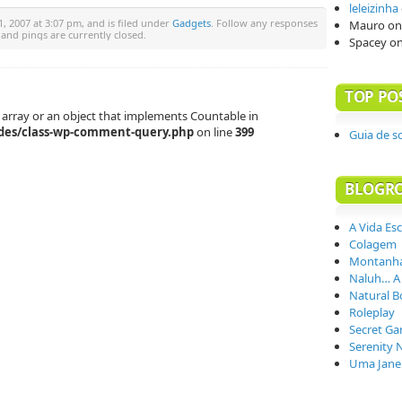
leleizinha
, 2007 at 3:07 pm, and is filed under
Gadgets
. Follow any responses
Mauro
o
and pings are currently closed.
Spacey
o
TOP PO
 array or an object that implements Countable in
des/class-wp-comment-query.php
on line
399
Guia de s
BLOGR
A Vida Es
Colagem
Montanha
Naluh… A
Natural B
Roleplay
Secret Ga
Serenity 
Uma Janel