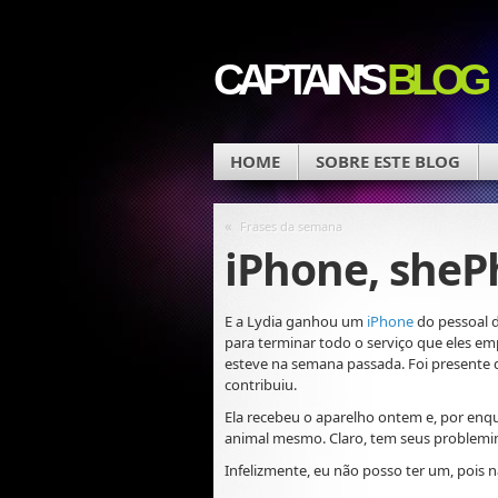
CAPTAIN'S
BLOG
HOME
SOBRE ESTE BLOG
«
Frases da semana
iPhone, sheP
E a Lydia ganhou um
iPhone
do pessoal d
para terminar todo o serviço que eles e
esteve na semana passada. Foi presente
contribuiu.
Ela recebeu o aparelho ontem e, por en
animal mesmo. Claro, tem seus problemin
Infelizmente, eu não posso ter um, pois 