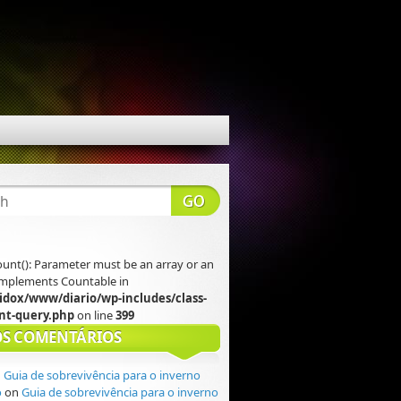
count(): Parameter must be an array or an
 implements Countable in
idox/www/diario/wp-includes/class-
t-query.php
on line
399
S COMENTÁRIOS
n
Guia de sobrevivência para o inverno
o
on
Guia de sobrevivência para o inverno