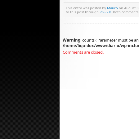
This entry was posted by
Mauro
on August 31
to this post through
RSS 2.0
. Both comments 
Warning
: count(): Parameter must be an
/home/liquidox/www/diario/wp-inclu
Comments are closed.