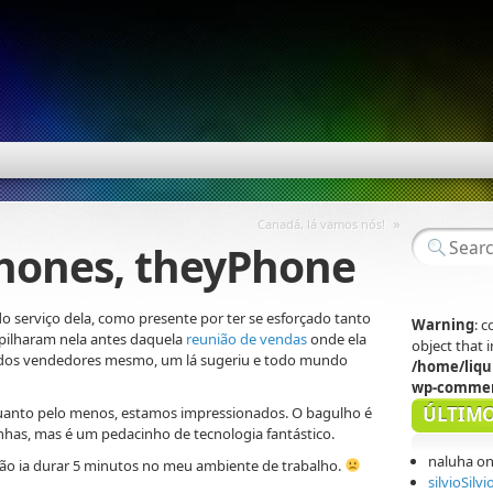
»
Canadá, lá vamos nós!
hones, theyPhone
o serviço dela, como presente por ter se esforçado tanto
Warning
: 
mpilharam nela antes daquela
reunião de vendas
onde ela
object that
 dos vendedores mesmo, um lá sugeriu e todo mundo
/home/liqu
wp-commen
ÚLTIMO
quanto pelo menos, estamos impressionados. O bagulho é
has, mas é um pedacinho de tecnologia fantástico.
naluha
o
não ia durar 5 minutos no meu ambiente de trabalho.
silvioSilvi