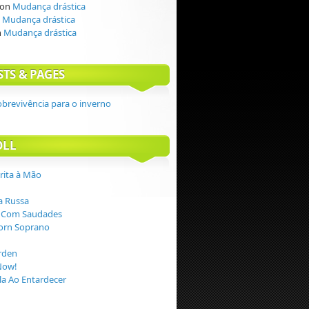
on
Mudança drástica
n
Mudança drástica
n
Mudança drástica
STS & PAGES
obrevivência para o inverno
OLL
crita à Mão
 Russa
 Com Saudades
orn Soprano
rden
Now!
a Ao Entardecer