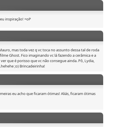
eu inspiração! =oP
auro, mas toda vez q vc toca no assunto dessa tal de roda
 filme Ghost. Fico imaginando vc lá fazendo a cerâmica e a
ai ver que é porisso que vc não consegue ainda. Pô, Lydia,
hehehe ;o) Brincadeirinha!
imeiras eu acho que ficaram ótimas! Aliás, ficaram ótimas