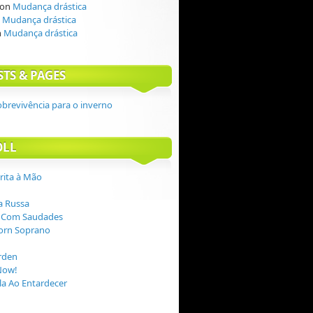
on
Mudança drástica
n
Mudança drástica
n
Mudança drástica
STS & PAGES
obrevivência para o inverno
OLL
crita à Mão
 Russa
 Com Saudades
orn Soprano
rden
Now!
a Ao Entardecer