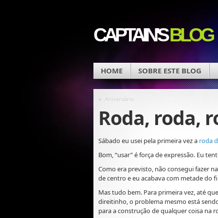
CAPTAIN'S
BLOG
HOME
SOBRE ESTE BLOG
«
Aniversário
Roda, roda, r
Sábado eu usei pela primeira vez a
roda d
Bom, “usar” é força de expressão. Eu tente
Como era previsto, não consegui fazer na
de centro e eu acabava com metade do f
Mas tudo bem. Para primeira vez, até que
direitinho, o problema mesmo está sendo 
para a construção de qualquer coisa na ro