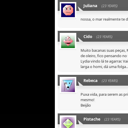
Juliana
(23 YEARS)
nossa, o mar realmente te d
Cido
(23 YEARS)
Muito bacanas suas peças, M
de oleiro, fico pensando no
Lydia vindo lá te agarrar. V
larga o homi, dá uma folga…
Rebeca
(23 YEARS)
Puxa vida, para serem as pr
mesmo!
Beijão
Pistache
(23 YEARS)