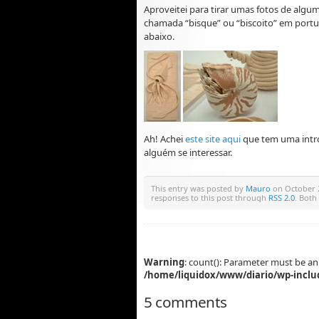
Aproveitei para tirar umas fotos de algu
chamada “bisque” ou “biscoito” em portugu
abaixo.
Ah! Achei
este site aqui
que tem uma intro
alguém se interessar.
This entry was posted by
Mauro
on October 2
responses to this post through
RSS 2.0
. Both
Warning
: count(): Parameter must be an
/home/liquidox/www/diario/wp-inclu
5 comments