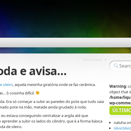
»
Estou preso!
oda e avisa…
e oleiro
, aquela mesinha giratória onde se faz cerâmica.
Warning
: 
object that
i… ô coisinha difícil.
/home/liqu
da. Era só começar a subir as paredes do pote que tudo saia
wp-commen
inado pote na mão, metade ainda grudado à roda.
ÚLTIMO
 eu estava conseguindo centralizar a argila até que
aprender a subir os lados do cilindro, que é a forma básica
naluha
o
da de oleiro.
silvioSilvi