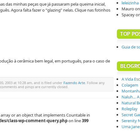
leleizinha
mas das minhas peças que já passaram pela queima inicial,
Mauro
o
ês. Agora falta fazer o “glazing” nelas. Clique nas fotinhos
Spacey
o
TOP PO
Guia de s
dução à cerâmica bem legal, em português, para o caso de
BLOGR
A Vida Es
0, 2003 at 10:28 am, and is filed under
Fazendo Arte
. Follow any
Colagem
 comments and pings are currently closed.
Montanha
Naluh… A
Natural B
Roleplay
Secret Ga
 array or an object that implements Countable in
des/class-wp-comment-query.php
on line
399
Serenity 
Uma Janel