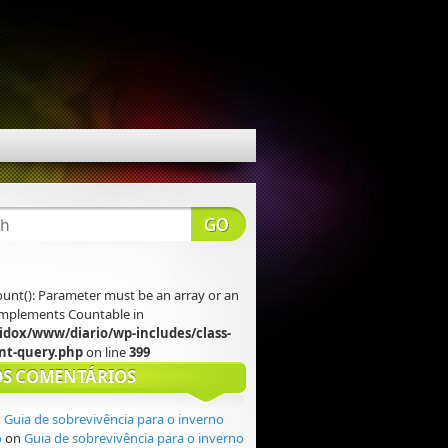
count(): Parameter must be an array or an
 implements Countable in
idox/www/diario/wp-includes/class-
t-query.php
on line
399
S COMENTÁRIOS
n
Guia de sobrevivência para o inverno
o
on
Guia de sobrevivência para o inverno