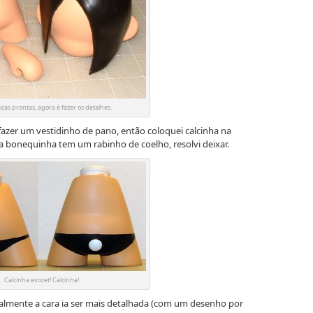
cas prontas, agora é fazer os detalhes.
 fazer um vestidinho de pano, então coloquei calcinha na
 bonequinha tem um rabinho de coelho, resolvi deixar.
Calcinha exocet! Calcinha!
cialmente a cara ia ser mais detalhada (com um desenho por