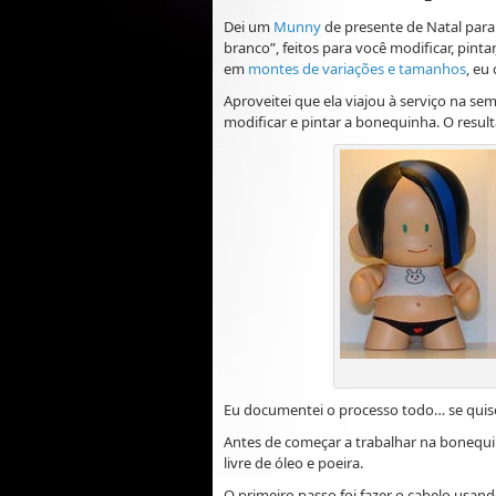
Dei um
Munny
de presente de Natal para
branco”, feitos para você modificar, pinta
em
montes de variações e tamanhos
, eu
Aproveitei que ela viajou à serviço na s
modificar e pintar a bonequinha. O resulta
Eu documentei o processo todo… se quiser
Antes de começar a trabalhar na bonequinha
livre de óleo e poeira.
O primeiro passo foi fazer o cabelo usan