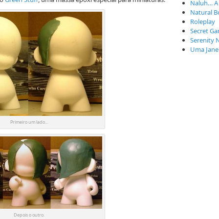
Naluh… A
Natural B
Roleplay
Secret Ga
Serenity 
Uma Janel
Primeiro um lado...
Depois o outro.