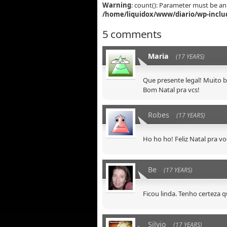
Warning
: count(): Parameter must be an
/home/liquidox/www/diario/wp-inclu
5 comments
Maria
(17 YEARS)
Que presente legal! Muito b
Bom Natal pra vcs!
Robes
(17 YEARS)
Ho ho ho! Feliz Natal pra voc
Be
(17 YEARS)
Ficou linda. Tenho certeza 
Silvio
(17 YEARS)