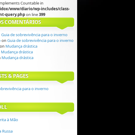
 implements Countable in
idox/www/diario/wp-includes/class-
t-query.php
on line
399
S COMENTÁRIOS
n
Guia de sobrevivência para o inverno
o
on
Guia de sobrevivência para o inverno
on
Mudança drástica
n
Mudança drástica
n
Mudança drástica
STS & PAGES
obrevivência para o inverno
OLL
crita à Mão
 Russa