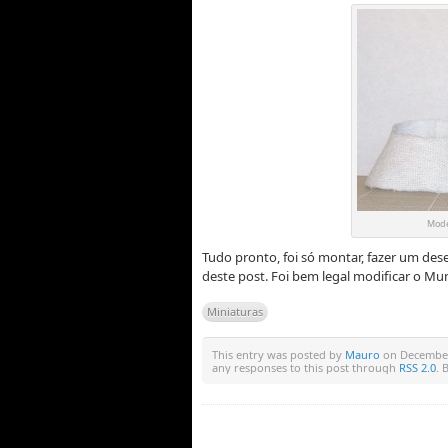
Mode
Tudo pronto, foi só montar, fazer um des
deste post. Foi bem legal modificar o Mu
Miniaturas
This entry was posted by
Mauro
on December 
any responses to this post through
RSS 2.0
. 