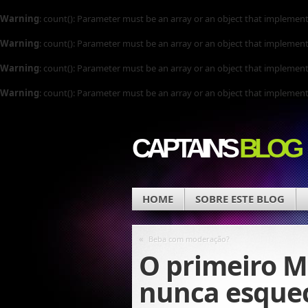
Warning
: count(): Parameter must be an array or an object that implemen
Warning
: count(): Parameter must be an array or an object that implemen
Warning
: count(): Parameter must be an array or an object that implemen
Warning
: count(): Parameter must be an array or an object that implemen
CAPTAIN'S
BLOG
HOME
SOBRE ESTE BLOG
«
Beba com moderação?
O primeiro M
nunca esque