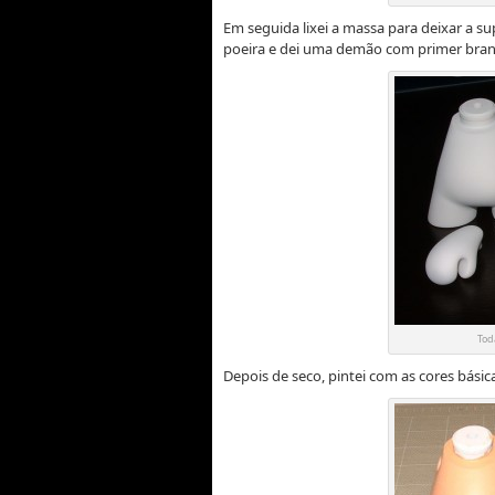
Em seguida lixei a massa para deixar a su
poeira e dei uma demão com primer bran
Tod
Depois de seco, pintei com as cores básicas