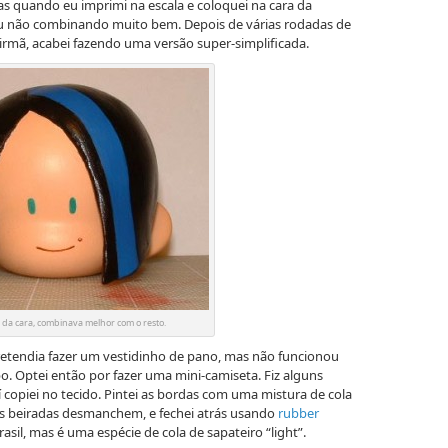
s quando eu imprimi na escala e coloquei na cara da
u não combinando muito bem. Depois de várias rodadas de
irmã, acabei fazendo uma versão super-simplificada.
l da cara, combinava melhor com o resto.
pretendia fazer um vestidinho de pano, mas não funcionou
. Optei então por fazer uma mini-camiseta. Fiz alguns
 copiei no tecido. Pintei as bordas com uma mistura de cola
 as beiradas desmanchem, e fechei atrás usando
rubber
sil, mas é uma espécie de cola de sapateiro “light”.