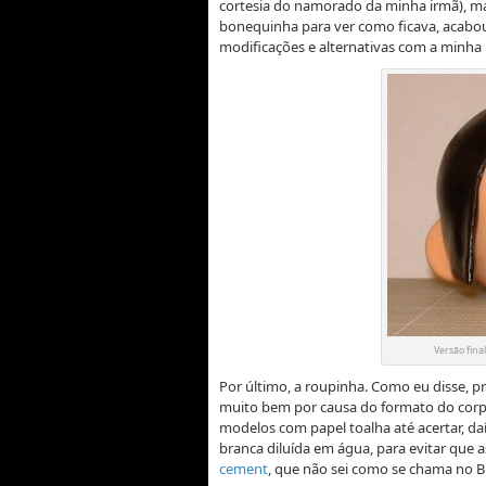
cortesia do namorado da minha irmã), ma
bonequinha para ver como ficava, acabo
modificações e alternativas com a minha 
Versão fina
Por último, a roupinha. Como eu disse, 
muito bem por causa do formato do corpo
modelos com papel toalha até acertar, daí
branca diluída em água, para evitar que
cement
, que não sei como se chama no Bra