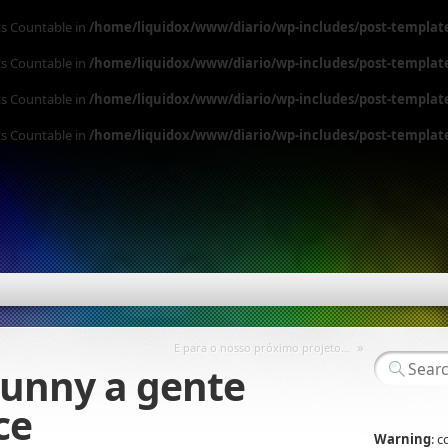
ts Countable in
/home/liquidox/www/diario/wp-includes/post-templat
ts Countable in
/home/liquidox/www/diario/wp-includes/post-templat
ts Countable in
/home/liquidox/www/diario/wp-includes/post-templat
ts Countable in
/home/liquidox/www/diario/wp-includes/post-templat
»
E para o nosso próximo projeto…
unny a gente
ce
Warning
: 