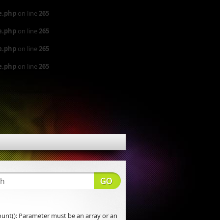
e.php
on line
265
e.php
on line
265
e.php
on line
265
e.php
on line
265
count(): Parameter must be an array or an