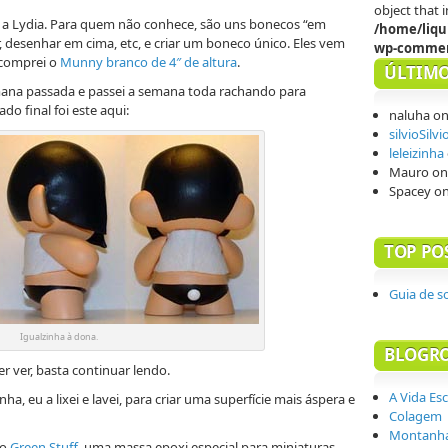
object that
 a Lydia. Para quem não conhece, são uns bonecos “em
/home/liqu
r, desenhar em cima, etc, e criar um boneco único. Eles vem
wp-commen
 comprei o
Munny branco de 4″ de altura
.
ÚLTIMO
emana passada e passei a semana toda rachando para
do final foi este aqui:
naluha
o
silvioSilvi
leleizinha
Mauro
o
Spacey
o
TOP PO
Guia de s
Igualzinha à dona.
BLOGR
 ver, basta continuar lendo.
A Vida Es
, eu a lixei e lavei, para criar uma superfície mais áspera e
Colagem
Montanha
do
Green Stuff
, uma massa epoxi especial para miniaturas.