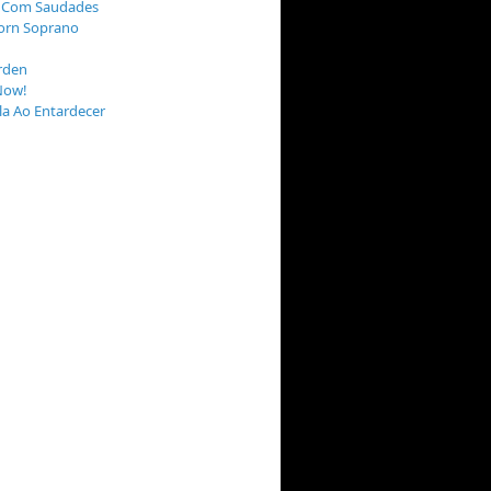
 Com Saudades
orn Soprano
rden
Now!
a Ao Entardecer