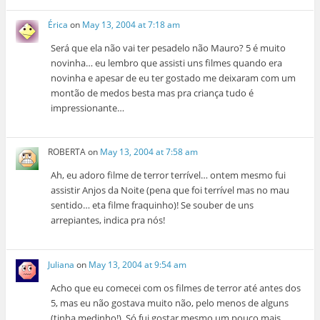
Érica
on
May 13, 2004 at 7:18 am
Será que ela não vai ter pesadelo não Mauro? 5 é muito
novinha… eu lembro que assisti uns filmes quando era
novinha e apesar de eu ter gostado me deixaram com um
montão de medos besta mas pra criança tudo é
impressionante…
ROBERTA
on
May 13, 2004 at 7:58 am
Ah, eu adoro filme de terror terrível… ontem mesmo fui
assistir Anjos da Noite (pena que foi terrível mas no mau
sentido… eta filme fraquinho)! Se souber de uns
arrepiantes, indica pra nós!
Juliana
on
May 13, 2004 at 9:54 am
Acho que eu comecei com os filmes de terror até antes dos
5, mas eu não gostava muito não, pelo menos de alguns
(tinha medinho!). Só fui gostar mesmo um pouco mais