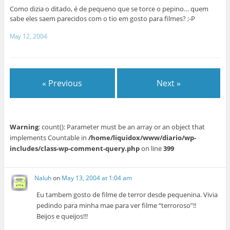
Como dizia o ditado, é de pequeno que se torce o pepino… quem
sabe eles saem parecidos com o tio em gosto para filmes? ;-P
May 12, 2004
« Previous
Next »
Warning
: count(): Parameter must be an array or an object that
implements Countable in
/home/liquidox/www/diario/wp-
includes/class-wp-comment-query.php
on line
399
Naluh
on
May 13, 2004 at 1:04 am
Eu tambem gosto de filme de terror desde pequenina. Vivia
pedindo para minha mae para ver filme “terroroso”!!
Beijos e queijos!!!