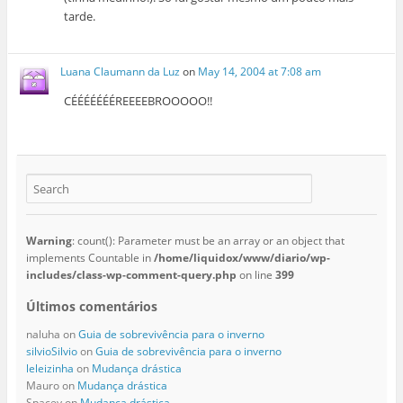
tarde.
Luana Claumann da Luz
on
May 14, 2004 at 7:08 am
CÉÉÉÉÉÉÉREEEEBROOOOO!!
Warning
: count(): Parameter must be an array or an object that
implements Countable in
/home/liquidox/www/diario/wp-
includes/class-wp-comment-query.php
on line
399
Últimos comentários
naluha
on
Guia de sobrevivência para o inverno
silvioSilvio
on
Guia de sobrevivência para o inverno
leleizinha
on
Mudança drástica
Mauro
on
Mudança drástica
Spacey
on
Mudança drástica