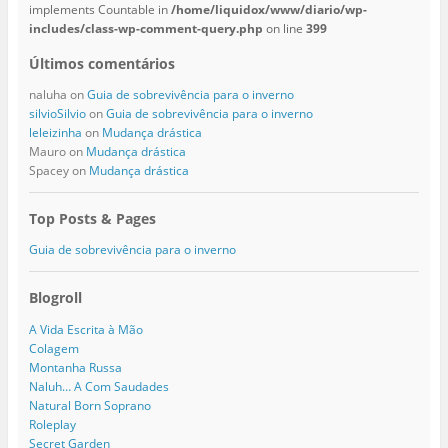
implements Countable in
/home/liquidox/www/diario/wp-
includes/class-wp-comment-query.php
on line
399
Últimos comentários
naluha
on
Guia de sobrevivência para o inverno
silvioSilvio
on
Guia de sobrevivência para o inverno
leleizinha
on
Mudança drástica
Mauro
on
Mudança drástica
Spacey
on
Mudança drástica
Top Posts & Pages
Guia de sobrevivência para o inverno
Blogroll
A Vida Escrita à Mão
Colagem
Montanha Russa
Naluh… A Com Saudades
Natural Born Soprano
Roleplay
Secret Garden