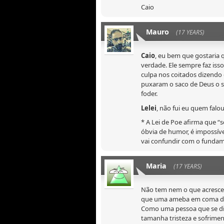
Caio
Mauro
(17 YEARS)
Caio
, eu bem que gostaria 
verdade. Ele sempre faz is
culpa nos coitados dizendo
puxaram o saco de Deus o su
foder.
Lelei
, não fui eu quem falou
* A Lei de Poe afirma que “
óbvia de humor, é impossí
vai confundir com o fundam
Maria
(17 YEARS)
Não tem nem o que acresce
que uma ameba em coma des
Como uma pessoa que se diz
tamanha tristeza e sofriment