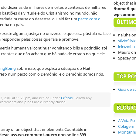
object that
ando dezenas de milhares de mortes e centenas de milhares
/home/liqu
 bastiões da virtude e do Cristianismo no mundo, não
wp-commen
rdadeira causa do desastre: o Haiti fez um
pacto com o
ÚLTIMO
lenha no país.
 existe alguma justiça no universo, e que essa pústula na face
naluha
o
a responder pelas coisas que fala e promove.
silvioSilvi
leleizinha
a merda humana vai continuar vomitando bílis e podridão até
Mauro
o
 crentes que não acham que há nada de errado no que ele
Spacey
o
ingBoing
sobre isso, que explica a situação do Haiti.
á preso num pacto com o Demônio, e o Demônio somos nós.
TOP PO
Guia de s
3, 2010 at 11:25 pm, and is filed under
Críticas
. Follow any
 comments and pings are currently closed.
BLOGR
A Vida Es
Colagem
 array or an object that implements Countable in
Montanha
des/class-wp-comment-query.php
on line
399