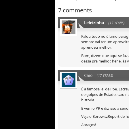
7 comments
Leleizinha
(17 YEARS)
Falou tudo no último parágr
sempre vai ter um aproveit
aprendeu melhor.
Bom, dizem que aqui se faz 
dessa pra melhor, hehe, às
Caio
(17 YEARS)
É a famosa lei de Poe. Escre
de golpes de Estado, caiu 
história.
E vem o PR e diz isso a séri
Veja o BorowitzReport de h
Abraços!