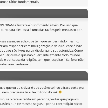
 humanitários fundamentais.
EXPLORAM a tristeza e o sofrimento alheio. Por isso que
 ouro para eles, essa é uma das razões pelo meu asco por
coisas assim, eu acho que tem que ser permitido mesmo,
eriam responder com mais gozação e ridículo. Você é livre
s outros são livres para ridicularizar a sua estupidez. Como
ue quer, ouve o que não quer”. Infelizmente todo mundo
dele por causa da religião, tem que respeitar”. Sai fora, não
idiota coisa nenhuma.
, o que eu quis dizer é que você escolheu a frase certa pra
u nem precisasse ler o texto todo do link
mo, se o cara acredita em pecados, vai ter que pagá-los
as leis que ele mesmo segue. E ponha contradição nisso!