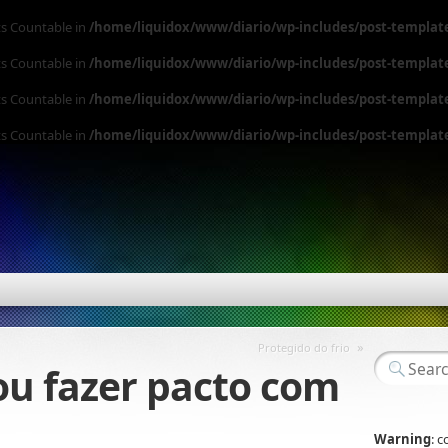
ts Countable in
/home/liquidox/www/diario/wp-includes/post-templat
ts Countable in
/home/liquidox/www/diario/wp-includes/post-templat
ts Countable in
/home/liquidox/www/diario/wp-includes/post-templat
ts Countable in
/home/liquidox/www/diario/wp-includes/post-templat
»
Protegido do frio
 fazer pacto com
Warning
: 