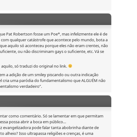
que Pat Robertson fosse um Poe*, mas infelizmente ele é de
so com qualquer catástrofe que acontece pelo mundo, bota a
 que aquilo só aconteceu porque eles não eram crentes, não
ficiente, ou não discriminam gays o suficiente, etc. Vá se
 aquilo, só traduzi do original no link.
sem a adição de um smiley piscando ou outra indicação
vel cria uma paródia do fundamentalismo que ALGUÉM não
entalismo verdadeiro”.
ntar como comentário. Só se lamentar em que permitam
sa possa abrir a boca em público…
 evangelizadora pode falar tanta abobrinha diante de
o alheio? Isso ultrapassa religiões e crenças, é uma