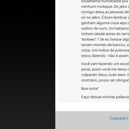
totalmente humilhante pra 
nenhum moleque. Do jeito q
comigo deixa as pessoas de
só no além. É bom lembrar 
ganham alguma coisa aqui na 
violino de ouro. Os haitian
tinham desde antes do terre
Yankees” ? Se eu tivesse al
teriam montes de bancos, ar
coisa. Um índice de pobrez
estou dizendo : não é assim
Você vem fazendo um excelen
peraí, assim você me deixa 
culpando Deus, tudo bem. Is
contrário, posso ser obriga
Boa sorte”
Faço dessas minhas palavra
Captain’s