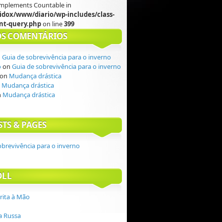
 implements Countable in
idox/www/diario/wp-includes/class-
t-query.php
on line
399
S COMENTÁRIOS
n
Guia de sobrevivência para o inverno
o
on
Guia de sobrevivência para o inverno
on
Mudança drástica
n
Mudança drástica
n
Mudança drástica
STS & PAGES
obrevivência para o inverno
OLL
crita à Mão
 Russa