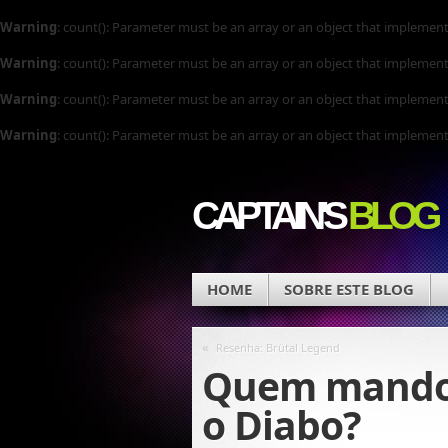
Warning
: count(): Parameter must be an array or an object that implemen
Warning
: count(): Parameter must be an array or an object that implemen
Warning
: count(): Parameter must be an array or an object that implemen
Warning
: count(): Parameter must be an array or an object that implemen
CAPTAIN'S
BLOG
HOME
SOBRE ESTE BLOG
«
Resenha: Brütal Legend
Quem mandou
o Diabo?