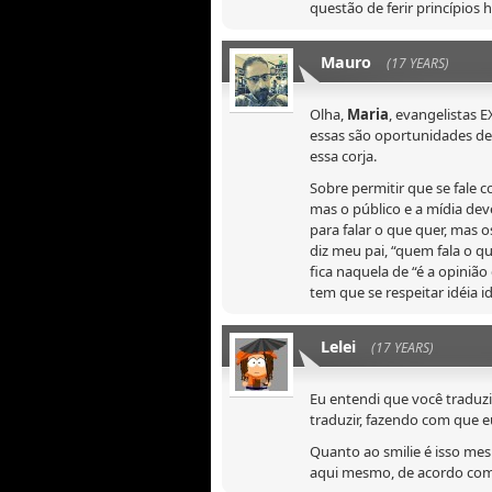
questão de ferir princípios
Mauro
(17 YEARS)
Olha,
Maria
, evangelistas 
essas são oportunidades de
essa corja.
Sobre permitir que se fale 
mas o público e a mídia dev
para falar o que quer, mas o
diz meu pai, “quem fala o q
fica naquela de “é a opinião 
tem que se respeitar idéia 
Lelei
(17 YEARS)
Eu entendi que você traduziu
traduzir, fazendo com que e
Quanto ao smilie é isso mes
aqui mesmo, de acordo com 