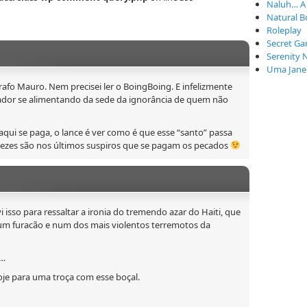
Naluh… A
Natural B
Roleplay
Secret Ga
Serenity 
Uma Janel
afo Mauro. Nem precisei ler o BoingBoing. E infelizmente
ador se alimentando da sede da ignorância de quem não
aqui se paga, o lance é ver como é que esse “santo” passa
 vezes são nos últimos suspiros que se pagam os pecados
vi isso para ressaltar a ironia do tremendo azar do Haiti, que
num furacão e num dos mais violentos terremotos da
o…
oje para uma troça com esse boçal.