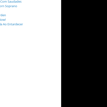
 Com Saudades
orn Soprano
rden
Now!
a Ao Entardecer