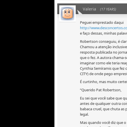
Valeria
(17 YEARS)
Peguei emprestado daqui
http://www.desconcertos.co
e faço dessas, minhas palav
Robertson conseguiu, é clar
Chamou a atenção inclusive
resposta publicada no jorna
que o fez. A autora chama-s
imaginar como ele teria reag
Cynthia Semíramis que fez o
CITY) de onde pego empres
É curtinho, mas muito certe
“Querido Pat Robertson,
Eu sei que você sabe que qu
antes de qualquer outra coi
babaca cruel, que chuta as 
legal.
Mas quando você diz que o H