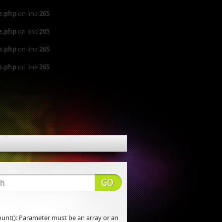
e.php
on line
265
e.php
on line
265
e.php
on line
265
e.php
on line
265
count(): Parameter must be an array or an