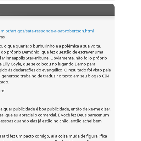
m.br/artigos/sata-responde-a-pat-robertson.html
ras
o, o que queria: o burburinho e a polêmica a sua volta.
 do próprio Demônio! que fez questão de escrever uma
l Minneapolis Star-Tribune. Obviamente, não foi o próprio
e Lilly Coyle, que se colocou no lugar do Demo para
ido às declarações do evangélico. O resultado foi visto pela
 generoso trabalho de traduzir o texto em seu blog (o CIN
tado.
iro!
alquer publicidade é boa publicidade, então deixe-me dizer,
sa, que eu apreciei o comercial. E você fez Deus parecer um
pessoas quando elas já estão no chão, então achei bem
aiti fez um pacto comigo, aí a coisa muda de figura : fica