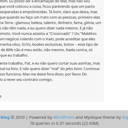
mim. Eu posso ser a encarnação do Mal, mas não sou
ue você colocou a coisa, ficou parecendo que um pacto
sesperadas e empobrecidas. Tá bom, claro que deixa, mas
que quando eu faço um trato com as pessoas, primeiro elas
Terra : glamour, beleza, talento, dinheiro, fama, glória, um
os não têm nada, e eu quero dizer nada mesmo. E já não
moto. Você nunca assistiu a “Crossroads” ? Ou “Malditos
gum negócio rolando com o Haiti, pode acreditar que eles
ranha-céus, SUVs, boates exclusivas, botox – esse tipo de
a de 80% não é meu estilo, não mesmo. Nada contra, só
 que eu trabalho.
te trabalho, Pat, e eu não quero cortar suas asinhas, mas
mal na foto. E não quero dizer “mal” do jeito bom. Continue
so funciona. Mas me deixe fora disso, por favor. Do
do a rever seu contrato comigo.
s
 Blog
© 2010 | Powered by
WordPress
and Mystique theme by
dig
78 queries in 0.37 seconds (22.93M)