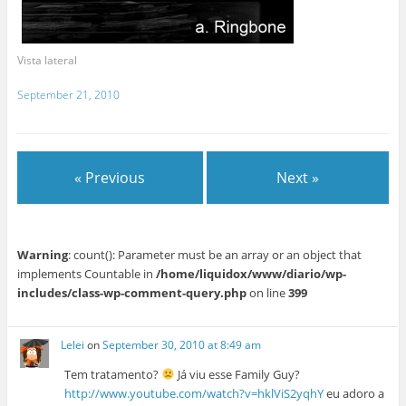
Vista lateral
September 21, 2010
« Previous
Next »
Warning
: count(): Parameter must be an array or an object that
implements Countable in
/home/liquidox/www/diario/wp-
includes/class-wp-comment-query.php
on line
399
Lelei
on
September 30, 2010 at 8:49 am
Tem tratamento?
Já viu esse Family Guy?
http://www.youtube.com/watch?v=hklViS2yqhY
eu adoro a